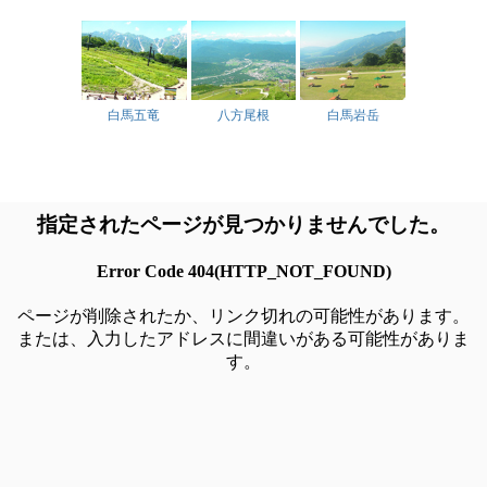
白馬五竜
八方尾根
白馬岩岳