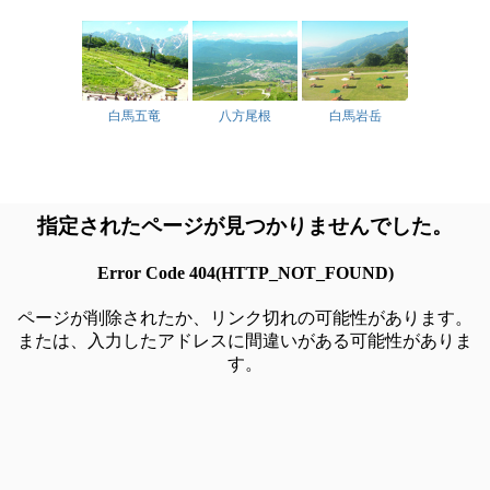
白馬五竜
八方尾根
白馬岩岳