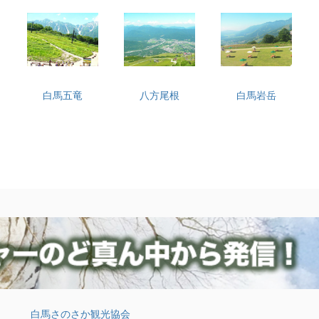
白馬五竜
八方尾根
白馬岩岳