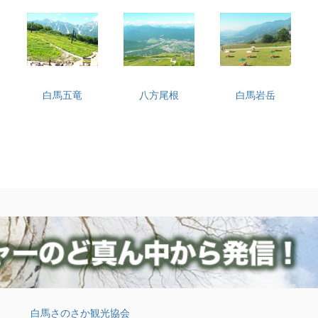
白馬五竜
八方尾根
白馬岩岳