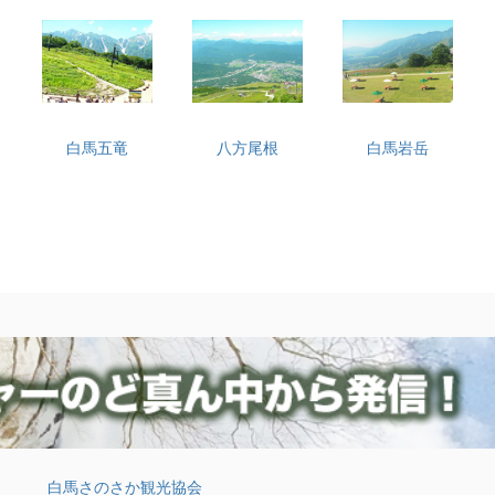
白馬五竜
八方尾根
白馬岩岳