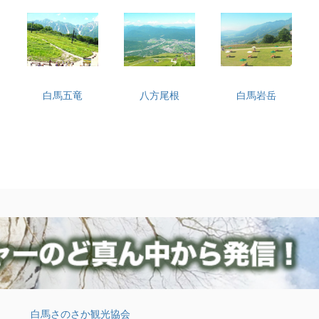
白馬五竜
八方尾根
白馬岩岳