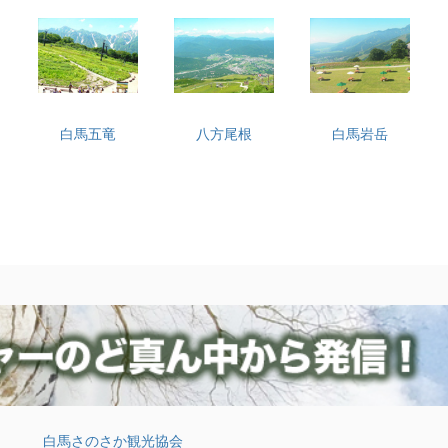
白馬五竜
八方尾根
白馬岩岳