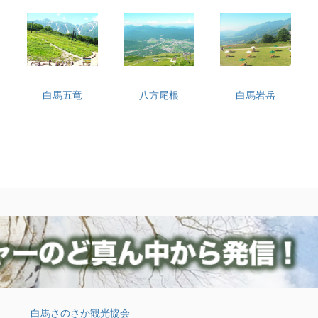
白馬五竜
八方尾根
白馬岩岳