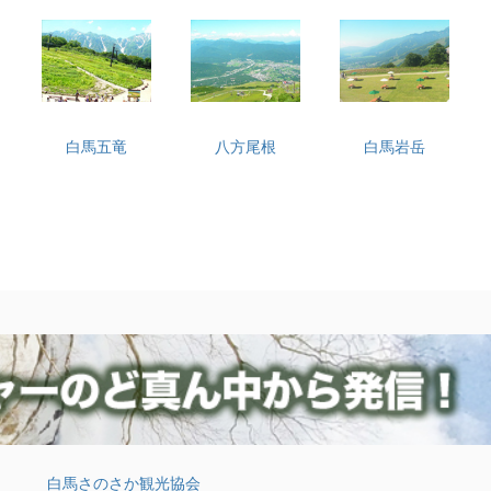
白馬五竜
八方尾根
白馬岩岳