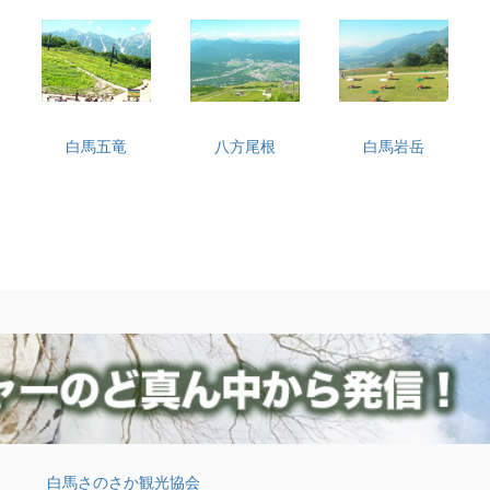
白馬五竜
八方尾根
白馬岩岳