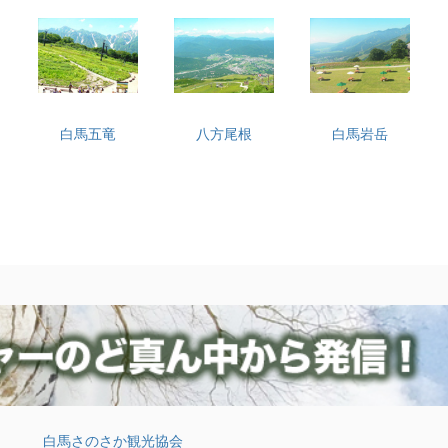
白馬五竜
八方尾根
白馬岩岳