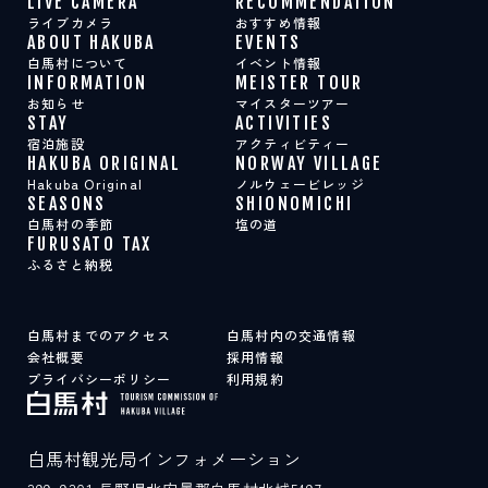
LIVE CAMERA
RECOMMENDATION
スポット紹介
ライブカメラ
おすすめ情報
ABOUT HAKUBA
EVENTS
白馬村について
イベント情報
INFORMATION
MEISTER TOUR
LIVE CAMERA
RECOMMENDATION
お知らせ
マイスターツアー
ライブカメラ
おすすめ情報
STAY
ACTIVITIES
ABOUT HAKUBA
EVENTS
宿泊施設
アクティビティー
白馬村について
イベント情報
HAKUBA ORIGINAL
NORWAY VILLAGE
INFORMATION
MEISTER TOUR
Hakuba Original
ノルウェービレッジ
お知らせ
マイスターツアー
SEASONS
SHIONOMICHI
STAY
ACTIVITIES
白馬村の季節
塩の道
宿泊施設
アクティビティー
FURUSATO TAX
HAKUBA ORIGINAL
NORWAY VILLAGE
ふるさと納税
Hakuba Original
ノルウェービレッジ
SEASONS
SHIONOMICHI
白馬村の季節
塩の道
FURUSATO TAX
白馬村までのアクセス
白馬村内の交通情報
ふるさと納税
会社概要
採用情報
プライバシーポリシー
利用規約
白馬村までのアクセス
白馬村内の交通情報
会社概要
採用情報
白馬村観光局インフォメーション
プライバシーポリシー
利用規約