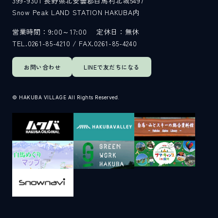
399-9301
長野県北安曇郡白馬村北城5497
Snow Peak LAND STATION HAKUBA内
サイト内検索
営業時間：9:00～17:00
定休日：無休
TEL.0261-85-4210 / FAX.0261-85-4240
検索する
お問い合わせ
LINEで
友だちになる
白馬村観光局インフォメーション
© HAKUBA VILLAGE All Rights Reserved.
399-9301
長野県北安曇郡白馬村北城5497
Snow Peak LAND STATION HAKUBA内
営業時間：9:00～17:00
定休日：無休
TEL.0261-85-4210 / FAX.0261-85-4240
お問い合わせ
LINEで
友だちになる