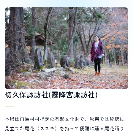
サイト内検索
検索する
白馬村観光局インフォメーション
399-9301
長野県北安曇郡白馬村北城5497
Snow Peak LAND STATION HAKUBA内
営業時間：9:00～17:00
定休日：無休
TEL.0261-85-4210 / FAX.0261-85-4240
切久保諏訪社(霧降宮諏訪社)
お問い合わせ
LINEで
友だちになる
本殿は白馬村村指定の有形文化財で、秋祭では稲穂に
見立てた尾花（ススキ）を持って優雅に踊る尾花踊り