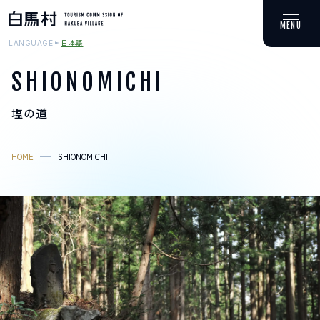
日本語
LANGUAGE
SHIONOMICHI
塩の道
MOUNTAIN & TREKKING
登山・トレッキング
HOME
SHIONOMICHI
SKI RESORTS
スキー場
HOT SPRING
温泉
SPOTS
スポット紹介