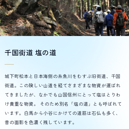
LIVE CAMERA
RECOMMENDATION
ライブカメラ
おすすめ情報
ABOUT HAKUBA
EVENTS
白馬村について
イベント情報
INFORMATION
MEISTER TOUR
お知らせ
マイスターツアー
千国街道 塩の道
STAY
ACTIVITIES
宿泊施設
アクティビティー
HAKUBA ORIGINAL
NORWAY VILLAGE
Hakuba Original
ノルウェービレッジ
SEASONS
SHIONOMICHI
城下町松本と日本海側の糸魚川をむすぶ旧街道、千国
白馬村の季節
塩の道
FURUSATO TAX
街道。この険しい山道を経てさまざまな物資が運ばれ
ふるさと納税
てきましたが、なかでも山国信州にとって塩はとりわ
け貴重な物資。 そのため別名「塩の道」とも呼ばれて
白馬村までのアクセス
白馬村内の交通情報
います。白馬から小谷にかけての道筋は石仏も多く、
会社概要
採用情報
プライバシーポリシー
利用規約
昔の面影を色濃く残しています。