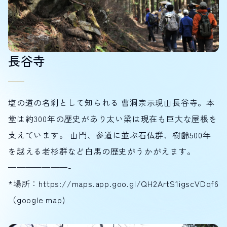
長谷寺
塩の道の名刹として知られる 曹洞宗示現山長谷寺。本
堂は約300年の歴史があり太い梁は現在も巨大な屋根を
支えています。 山門、参道に並ぶ石仏群、樹齢500年
を越える老杉群など白馬の歴史がうかがえます。
———————-
*場所：
https://maps.app.goo.gl/QH2ArtS1igscVDqf6
（google map)