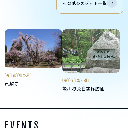
その他の
スポット
一覧
春
花
塩の道
春
花
塩の道
貞麟寺
姫川源流自然探勝園
EVENTS