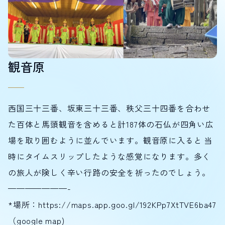
観音原
西国三十三番、坂東三十三番、秩父三十四番を合わせ
た百体と馬頭観音を含めると計187体の石仏が四角い広
場を取り囲むように並んでいます。観音原に入ると 当
時にタイムスリップしたような感覚になります。多く
の旅人が険しく辛い行路の安全を祈ったのでしょう。
———————-
*場所：
https://maps.app.goo.gl/192KPp7XtTVE6ba47
（google map)