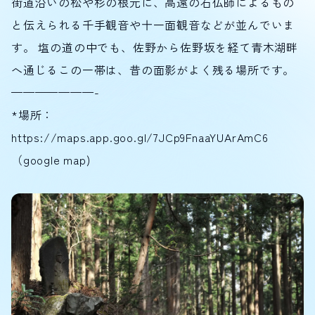
街道沿いの松や杉の根元に、高遠の石仏師によるもの
と伝えられる千手観音や十一面観音などが並んでいま
す。 塩の道の中でも、佐野から佐野坂を経て青木湖畔
へ通じるこの一帯は、昔の面影がよく残る場所です。
———————-
*場所：
https://maps.app.goo.gl/7JCp9FnaaYUArAmC6
（google map)