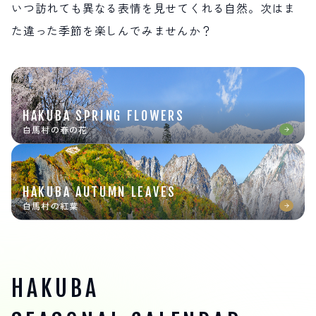
いつ訪れても異なる表情を見せてくれる自然。次はま
た違った季節を楽しんでみませんか？
LIVE CAMERA
RECOMMENDATION
ライブカメラ
おすすめ情報
ABOUT HAKUBA
EVENTS
白馬村について
イベント情報
INFORMATION
MEISTER TOUR
お知らせ
マイスターツアー
HAKUBA SPRING FLOWERS
STAY
ACTIVITIES
白馬村の春の花
宿泊施設
アクティビティー
HAKUBA ORIGINAL
NORWAY VILLAGE
Hakuba Original
ノルウェービレッジ
SEASONS
SHIONOMICHI
HAKUBA AUTUMN LEAVES
白馬村の季節
塩の道
FURUSATO TAX
白馬村の紅葉
ふるさと納税
白馬村までのアクセス
白馬村内の交通情報
会社概要
採用情報
HAKUBA
プライバシーポリシー
利用規約