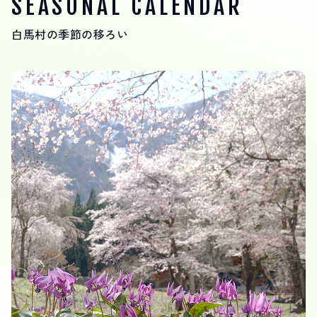
SEASONAL CALENDAR
サイト内検索
白馬村の季節の移ろい
検索する
白馬村観光局インフォメーション
399-9301
長野県北安曇郡白馬村北城5497
Snow Peak LAND STATION HAKUBA内
営業時間：9:00～17:00
定休日：無休
TEL.0261-85-4210 / FAX.0261-85-4240
お問い合わせ
LINEで
友だちになる