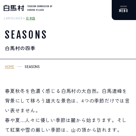
日本語
LANGUAGE
SEASONS
白馬村の
四季
MOUNTAIN & TREKKING
登山・トレッキング
HOME
SEASONS
SKI RESORTS
スキー場
春夏秋冬を色濃く感じる白馬村の大自然。白馬連峰を
背景にして移ろう雄大な景色は、4つの季節だけでは言
HOT SPRING
温泉
い表せません。
春や夏…人々に優しい季節は麓から始まります。そし
SPOTS
て紅葉や雪の厳しい季節は、山の頂から訪れます。
スポット紹介