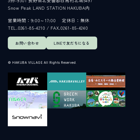
399-9301
長野県北安曇郡白馬村北城5497
Snow Peak LAND STATION HAKUBA内
サイト内検索
営業時間：9:00～17:00
定休日：無休
TEL.0261-85-4210 / FAX.0261-85-4240
検索する
お問い合わせ
LINEで
友だちになる
白馬村観光局インフォメーション
© HAKUBA VILLAGE All Rights Reserved.
399-9301
長野県北安曇郡白馬村北城5497
Snow Peak LAND STATION HAKUBA内
営業時間：9:00～17:00
定休日：無休
TEL.0261-85-4210 / FAX.0261-85-4240
お問い合わせ
LINEで
友だちになる