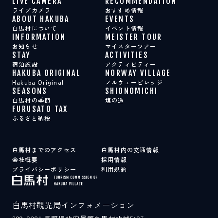
LIVE CAMERA
RECOMMENDATION
スポット紹介
ライブカメラ
おすすめ情報
ABOUT HAKUBA
EVENTS
白馬村について
イベント情報
INFORMATION
MEISTER TOUR
LIVE CAMERA
RECOMMENDATION
お知らせ
マイスターツアー
ライブカメラ
おすすめ情報
STAY
ACTIVITIES
ABOUT HAKUBA
EVENTS
宿泊施設
アクティビティー
白馬村について
イベント情報
HAKUBA ORIGINAL
NORWAY VILLAGE
INFORMATION
MEISTER TOUR
Hakuba Original
ノルウェービレッジ
お知らせ
マイスターツアー
SEASONS
SHIONOMICHI
STAY
ACTIVITIES
白馬村の季節
塩の道
宿泊施設
アクティビティー
FURUSATO TAX
HAKUBA ORIGINAL
NORWAY VILLAGE
ふるさと納税
Hakuba Original
ノルウェービレッジ
SEASONS
SHIONOMICHI
白馬村の季節
塩の道
FURUSATO TAX
白馬村までのアクセス
白馬村内の交通情報
ふるさと納税
会社概要
採用情報
プライバシーポリシー
利用規約
白馬村までのアクセス
白馬村内の交通情報
会社概要
採用情報
白馬村観光局インフォメーション
プライバシーポリシー
利用規約