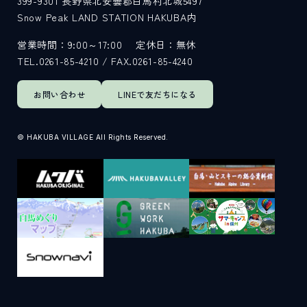
399-9301
長野県北安曇郡白馬村北城5497
Snow Peak LAND STATION HAKUBA内
サイト内検索
営業時間：9:00～17:00
定休日：無休
TEL.0261-85-4210 / FAX.0261-85-4240
検索する
お問い合わせ
LINEで
友だちになる
白馬村観光局インフォメーション
© HAKUBA VILLAGE All Rights Reserved.
399-9301
長野県北安曇郡白馬村北城5497
Snow Peak LAND STATION HAKUBA内
営業時間：9:00～17:00
定休日：無休
TEL.0261-85-4210 / FAX.0261-85-4240
お問い合わせ
LINEで
友だちになる