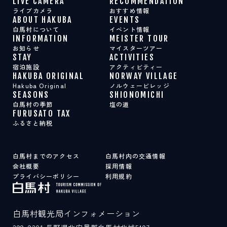
LIVE CAMERA
RECOMMENDATION
スポット紹介
ライブカメラ
おすすめ情報
ABOUT HAKUBA
EVENTS
白馬村について
イベント情報
INFORMATION
MEISTER TOUR
LIVE CAMERA
RECOMMENDATION
お知らせ
マイスターツアー
ライブカメラ
おすすめ情報
STAY
ACTIVITIES
ABOUT HAKUBA
EVENTS
宿泊施設
アクティビティー
白馬村について
イベント情報
HAKUBA ORIGINAL
NORWAY VILLAGE
INFORMATION
MEISTER TOUR
Hakuba Original
ノルウェービレッジ
お知らせ
マイスターツアー
SEASONS
SHIONOMICHI
STAY
ACTIVITIES
白馬村の季節
塩の道
宿泊施設
アクティビティー
FURUSATO TAX
HAKUBA ORIGINAL
NORWAY VILLAGE
ふるさと納税
Hakuba Original
ノルウェービレッジ
SEASONS
SHIONOMICHI
白馬村の季節
塩の道
FURUSATO TAX
白馬村までのアクセス
白馬村内の交通情報
ふるさと納税
会社概要
採用情報
プライバシーポリシー
利用規約
白馬村までのアクセス
白馬村内の交通情報
会社概要
採用情報
白馬村観光局インフォメーション
プライバシーポリシー
利用規約