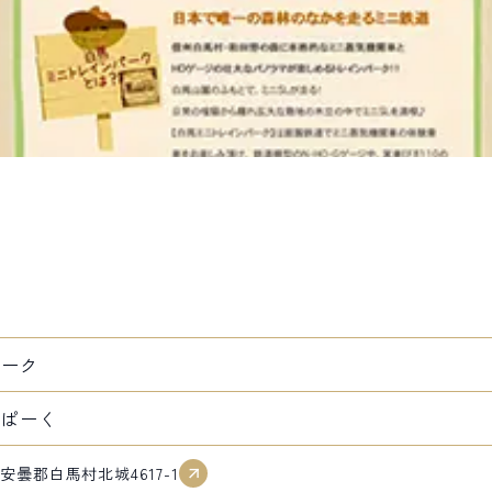
パーク
んぱーく
北安曇郡白馬村北城4617-1