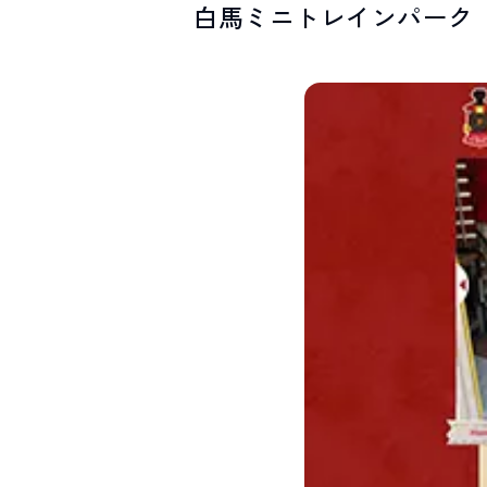
白馬ミニトレインパーク
SPOTS
スポット紹介
お問い合わせ
LINEで
友だちになる
白馬村観光局インフォメーション
399-9301
長野県北安曇郡白馬村北城5497
Snow Peak LAND STATION HAKUBA内
営業時間：9:00～17:00
定休日：無休
TEL.0261-85-4210 / FAX.0261-85-4240