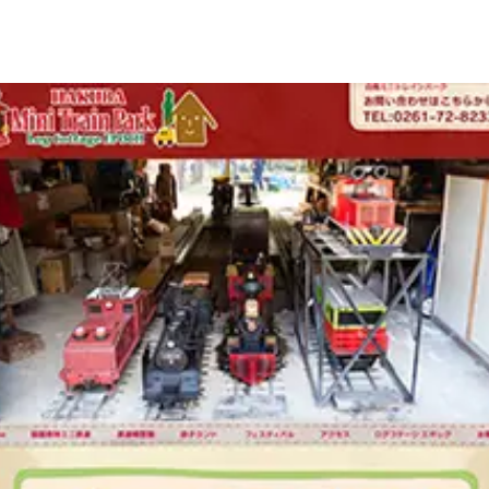
LIVE CAMERA
RECOMM
ライブカメラ
おすすめ情報
EVENTS
INFORMA
イベント情報
お知らせ
STAY
ACTIVITI
宿泊施設
アクティビティ
NORWAY VILLAGE
SEASONS
ノルウェービレッジ
白馬村の季節
FURUSATO TAX
ふるさと納税
白馬村までのアクセス
白馬村内の交通情報
会社概要