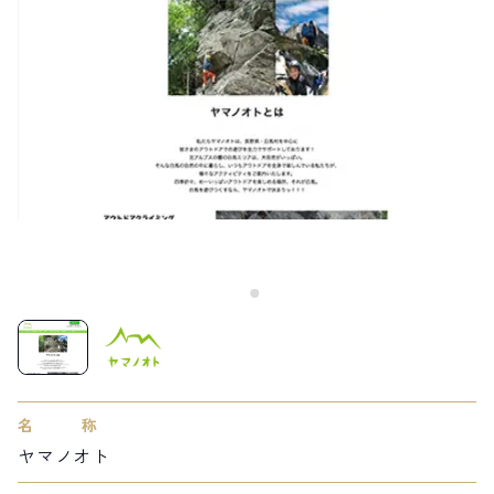
LIVE CAMERA
RECOMMENDATION
ライブカメラ
おすすめ情報
ABOUT HAKUBA
EVENTS
白馬村について
イベント情報
INFORMATION
MEISTER TOUR
お知らせ
マイスターツアー
STAY
ACTIVITIES
宿泊施設
アクティビティー
HAKUBA ORIGINAL
NORWAY VILLAGE
Hakuba Original
ノルウェービレッジ
SEASONS
SHIONOMICHI
白馬村の季節
塩の道
FURUSATO TAX
ふるさと納税
白馬村までのアクセス
白馬村内の交通情報
名称
会社概要
採用情報
ヤマノオト
プライバシーポリシー
利用規約