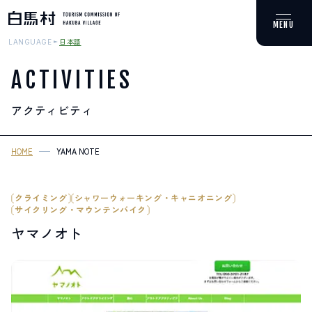
日本語
LANGUAGE
ACTIVITIES
アクティビティ
MOUNTAIN & TREKKING
登山・トレッキング
HOME
YAMA NOTE
SKI RESORTS
スキー場
クライミング
シャワーウォーキング・キャニオニング
サイクリング・マウンテンバイク
ヤマノオト
HOT SPRING
温泉
SPOTS
スポット紹介