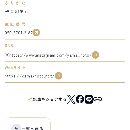
ふりがな
サイト内検索
やまのおと
電話番号
検索する
050-3701-2187
SNS
白馬村観光局インフォメーション
https://www.instagram.com/yama_note/
399-9301
長野県北安曇郡白馬村北城5497
Snow Peak LAND STATION HAKUBA内
Webサイト
営業時間：9:00～17:00
定休日：無休
https://yama-note.net/
TEL.0261-85-4210 / FAX.0261-85-4240
お問い合わせ
LINEで
友だちになる
記事をシェアする
一覧へ
戻る