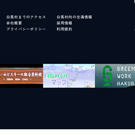
LIVE CAMERA
RECOMM
白馬村までのアクセス
白馬村内の交通情報
ライブカメラ
おすすめ情報
会社概要
採用情報
EVENTS
INFORMA
プライバシーポリシー
利用規約
イベント情報
お知らせ
STAY
ACTIVITI
宿泊施設
アクティビティ
NORWAY VILLAGE
SEASONS
ノルウェービレッジ
白馬村の季節
FURUSATO TAX
ふるさと納税
白馬村までのアクセス
白馬村内の交通情報
会社概要