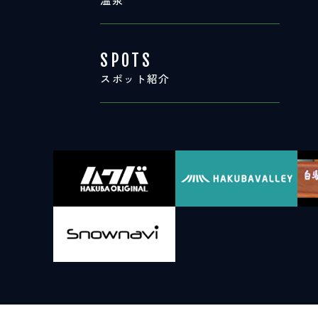
SPOTS
スポット紹介
SPOTS
スポット紹介
お問い合わせ
LINEで
友だちになる
白馬村観光局インフォメーション
399-9301
長野県北安曇郡白馬村北城5497
Snow Peak LAND STATION HAKUBA内
営業時間：9:00～17:00
定休日：無休
TEL.0261-85-4210 / FAX.0261-85-4240