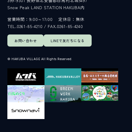
399-9301
長野県北安曇郡白馬村北城5497
Snow Peak LAND STATION HAKUBA内
サイト内検索
営業時間：9:00～17:00
定休日：無休
TEL.0261-85-4210 / FAX.0261-85-4240
検索する
お問い合わせ
LINEで
友だちになる
白馬村観光局インフォメーション
© HAKUBA VILLAGE All Rights Reserved.
399-9301
長野県北安曇郡白馬村北城5497
Snow Peak LAND STATION HAKUBA内
営業時間：9:00～17:00
定休日：無休
TEL.0261-85-4210 / FAX.0261-85-4240
お問い合わせ
LINEで
友だちになる