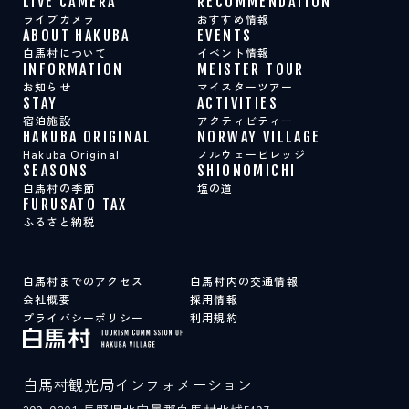
LIVE CAMERA
RECOMMENDATION
スポット紹介
ライブカメラ
おすすめ情報
ABOUT HAKUBA
EVENTS
白馬村について
イベント情報
INFORMATION
MEISTER TOUR
LIVE CAMERA
RECOMMENDATION
お知らせ
マイスターツアー
ライブカメラ
おすすめ情報
STAY
ACTIVITIES
ABOUT HAKUBA
EVENTS
宿泊施設
アクティビティー
白馬村について
イベント情報
HAKUBA ORIGINAL
NORWAY VILLAGE
INFORMATION
MEISTER TOUR
Hakuba Original
ノルウェービレッジ
お知らせ
マイスターツアー
SEASONS
SHIONOMICHI
STAY
ACTIVITIES
白馬村の季節
塩の道
宿泊施設
アクティビティー
FURUSATO TAX
HAKUBA ORIGINAL
NORWAY VILLAGE
ふるさと納税
Hakuba Original
ノルウェービレッジ
SEASONS
SHIONOMICHI
白馬村の季節
塩の道
FURUSATO TAX
白馬村までのアクセス
白馬村内の交通情報
ふるさと納税
会社概要
採用情報
プライバシーポリシー
利用規約
白馬村までのアクセス
白馬村内の交通情報
会社概要
採用情報
白馬村観光局インフォメーション
プライバシーポリシー
利用規約