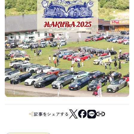
LIVE CAMERA
RECOMMENDATION
ライブカメラ
おすすめ情報
ABOUT HAKUBA
EVENTS
白馬村について
イベント情報
INFORMATION
MEISTER TOUR
お知らせ
マイスターツアー
STAY
ACTIVITIES
宿泊施設
アクティビティー
HAKUBA ORIGINAL
NORWAY VILLAGE
Hakuba Original
ノルウェービレッジ
SEASONS
SHIONOMICHI
白馬村の季節
塩の道
FURUSATO TAX
ふるさと納税
白馬村までのアクセス
白馬村内の交通情報
記事をシェアする
会社概要
採用情報
プライバシーポリシー
利用規約