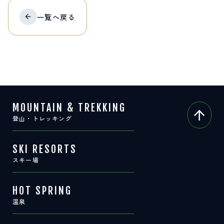
サイト内検索
一覧へ
戻る
検索する
白馬村観光局インフォメーション
399-9301
長野県北安曇郡白馬村北城5497
MOUNTAIN & TREKKING
Snow Peak LAND STATION HAKUBA内
登山・トレッキング
営業時間：9:00～17:00
定休日：無休
TEL.0261-85-4210 / FAX.0261-85-4240
SKI RESORTS
スキー場
お問い合わせ
LINEで
友だちになる
HOT SPRING
温泉