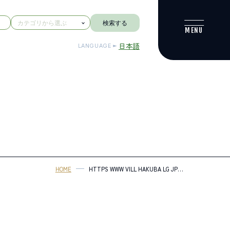
検索する
日本語
LANGUAGE
HOME
HTTPS WWW VILL HAKUBA LG JP
GYOSEI SOSHIKIKARASAGASU
SHOGAIGAKUSHUSPORTSKA
OSIRASE_IBENNTO_KOUHOUMUSENNTOU
7976 HTML