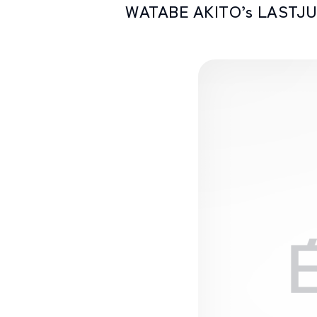
WATABE AKITO’s LASTJU
SPOTS
スポット紹介
お問い合わせ
LINEで
友だちになる
白馬村観光局インフォメーション
399-9301
長野県北安曇郡白馬村北城5497
Snow Peak LAND STATION HAKUBA内
営業時間：9:00～17:00
定休日：無休
TEL.0261-85-4210 / FAX.0261-85-4240