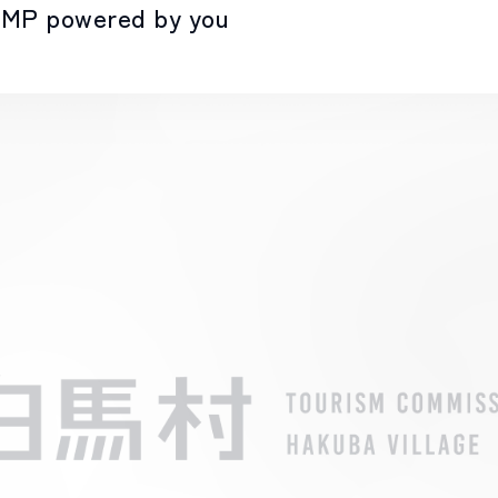
MP powered by you
LIVE CAMERA
RECOMM
ライブカメラ
おすすめ情報
EVENTS
INFORMA
イベント情報
お知らせ
STAY
ACTIVITI
宿泊施設
アクティビティ
NORWAY VILLAGE
SEASONS
ノルウェービレッジ
白馬村の季節
FURUSATO TAX
ふるさと納税
白馬村までのアクセス
白馬村内の交通情報
会社概要