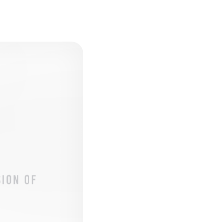
ENDATION
ABOUT HAKUBA
白馬村について
TION
MEISTER TOUR
マイスターツアー
ES
HAKUBA ORIGINAL
ー
Hakuba Original
SHIONOMICHI
塩の道
採用情報
プライバシーポリシー
利用規約