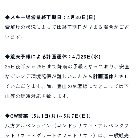
サイト内検索
◆スキー場営業終了期日：4月30日(日)
雪解けの状況によっては終了期日が早まる場合がござ
検索する
います。
白馬村観光局インフォメーション
◆荒天予報による計画運休：4月26日(水)
399-9301
長野県北安曇郡白馬村北城5497
25日夜半から26日まで降雨の予報となっており、安全
Snow Peak LAND STATION HAKUBA内
なゲレンデ環境確保が難しいことから
計画運休
とさせ
営業時間：9:00～17:00
定休日：無休
ていただきます。尚、登山のお客様につきましては下
TEL.0261-85-4210 / FAX.0261-85-4240
山等の臨時対応を致します。
お問い合わせ
LINEで
友だちになる
◆GW営業（5月1日(月)～5月7日(日)）
八方アルペンライン（ゴンドラリフト・アルペンクワ
ッドリフト・グラートクワッドリフト）は、一般観光