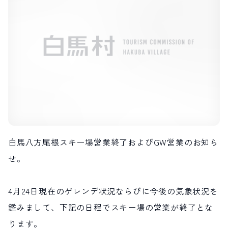
LIVE CAMERA
RECOMMENDATION
ライブカメラ
おすすめ情報
ABOUT HAKUBA
EVENTS
白馬村について
イベント情報
INFORMATION
MEISTER TOUR
お知らせ
マイスターツアー
STAY
ACTIVITIES
宿泊施設
アクティビティー
HAKUBA ORIGINAL
NORWAY VILLAGE
Hakuba Original
ノルウェービレッジ
SEASONS
SHIONOMICHI
白馬村の季節
塩の道
白馬八方尾根スキー場営業終了およびGW営業のお知ら
FURUSATO TAX
せ。
ふるさと納税
4月24日現在のゲレンデ状況ならびに今後の気象状況を
白馬村までのアクセス
白馬村内の交通情報
会社概要
採用情報
鑑みまして、下記の日程でスキー場の営業が終了とな
プライバシーポリシー
利用規約
ります。