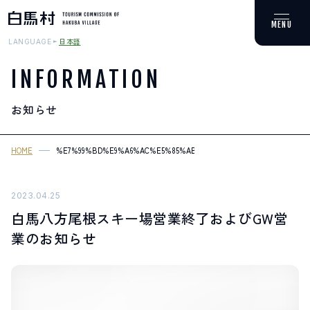
日本語
LANGUAGE
INFORMATION
お知らせ
MOUNTAIN & TREKKING
登山・トレッキング
HOME
%E7%99%BD%E9%A6%AC%E5%85%AB%E6%96%B9%E5%B0%BE%E6%
SKI RESORTS
スキー場
2023.04.25
白馬八方尾根スキー場営業終了およびGW営
HOT SPRING
業のお知らせ
温泉
SPOTS
スポット紹介