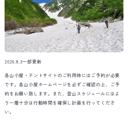
LIVE CAMERA
RECOMMENDATION
ライブカメラ
おすすめ情報
ABOUT HAKUBA
EVENTS
白馬村について
イベント情報
INFORMATION
MEISTER TOUR
お知らせ
マイスターツアー
STAY
ACTIVITIES
宿泊施設
アクティビティー
2026.8.3一部更新
HAKUBA ORIGINAL
NORWAY VILLAGE
Hakuba Original
ノルウェービレッジ
SEASONS
SHIONOMICHI
各山小屋・テントサイトのご利用時にはご予約が必要
白馬村の季節
塩の道
FURUSATO TAX
です。各山小屋ホームページを必ずご確認の上、ご予
ふるさと納税
約をお願い致します。また、登山スケジュールにはよ
り一層十分は行動時間を確保し計画を行ってくださ
白馬村までのアクセス
白馬村内の交通情報
い。
会社概要
採用情報
プライバシーポリシー
利用規約