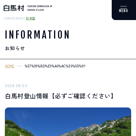
日本語
LANGUAGE
INFORMATION
お知らせ
MOUNTAIN & TREKKING
登山・トレッキング
HOME
%E7%99%BD%E9%A6%AC%E6%9D%91%E7%99%BB%E5%B1%B1%E6%8
SKI RESORTS
スキー場
2026.08.03
白馬村登山情報【必ずご確認ください】
HOT SPRING
温泉
SPOTS
スポット紹介