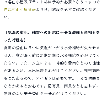
＊各山小屋及びテント場は予約が必要となりますので
サイト内検索
白馬村山小屋情報
より利用施設を必ずご確認くださ
い。
検索する
【気温の変化、残雪への対応に十分な装備と余裕もを
った行程を】
白馬村観光局インフォメーション
399-9301
長野県北安曇郡白馬村北城5497
夏期の登山は日中に気温が上がり水分補給が欠かせま
Snow Peak LAND STATION HAKUBA内
せん。喉が渇く前に定期定期に水分補給を心がけてく
営業時間：9:00～17:00
定休日：無休
ださい。また、夕立による一時的な雷雨などの可能性
TEL.0261-85-4210 / FAX.0261-85-4240
があるため、早出早着を心がけてください。残雪箇所
もまだあるので、アイゼンは必要です。十分な防寒具
お問い合わせ
LINEで
友だちになる
などがあると安心です。防寒具、雨具などを忘れずに
無理のない安全登山を十分心がけてください。