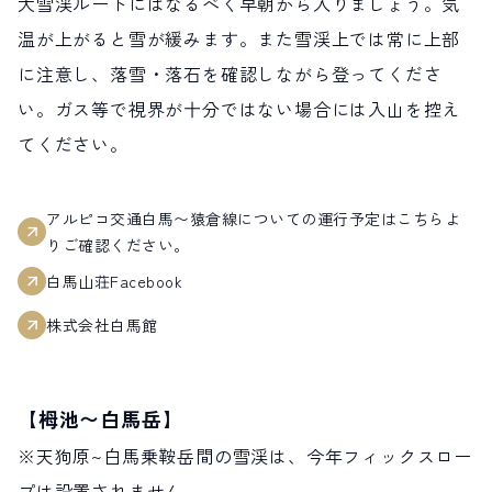
大雪渓ルートにはなるべく早朝から入りましょう。気
温が上がると雪が緩みます。また雪渓上では常に上部
に注意し、落雪・落石を確認しながら登ってくださ
い。ガス等で視界が十分ではない場合には入山を控え
てください。
アルピコ交通白馬〜猿倉線についての運行予定はこちらよ
りご確認ください。
白馬山荘Facebook
株式会社白馬館
【栂池〜白馬岳】
※天狗原~白馬乗鞍岳間の雪渓は、今年フィックスロー
プは設置されません