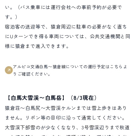
い。（バス乗車には運行会社への事前予約が必要で
す。）
宿泊客の送迎等で、猿倉周辺に駐車の必要がなく直ち
にUターンでき得る車両については、公共交通機関と同
様に猿倉まで進入できます。
アルピコ交通白馬〜猿倉線についての運行予定はこちらよ
りご確認ください。
【白馬大雪渓〜白馬岳】（8/3現在）
猿倉荘〜白馬尻〜大雪渓ケルンまでは雪上歩きはあり
ません。リボン等の目印に沿って通常してください。
大雪渓下部雪のが少なくななり、3号雪渓辺りまで秋道