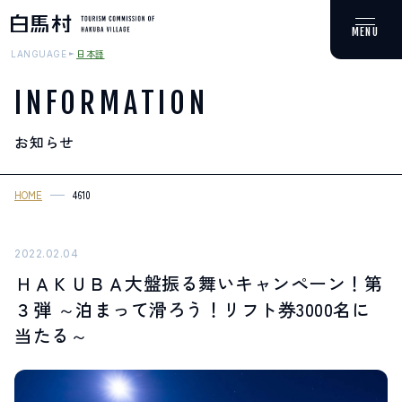
日本語
LANGUAGE
INFORMATION
お知らせ
MOUNTAIN & TREKKING
登山・トレッキング
HOME
4610
SKI RESORTS
スキー場
2022.02.04
ＨＡＫＵＢＡ大盤振る舞いキャンペーン！第
HOT SPRING
３弾 ～泊まって滑ろう！リフト券3000名に
温泉
当たる～
SPOTS
スポット紹介