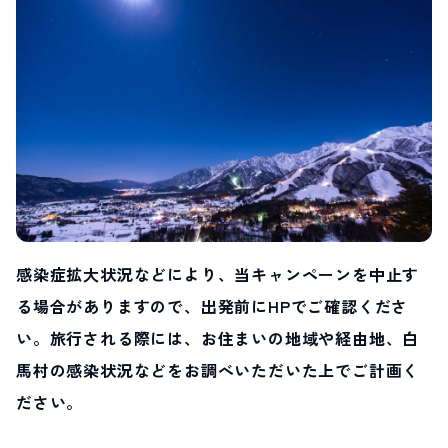
LIVE CAMERA
RECOMMENDATION
ライブカメラ
おすすめ情報
ABOUT HAKUBA
EVENTS
白馬村について
イベント情報
INFORMATION
MEISTER TOUR
お知らせ
マイスターツアー
STAY
ACTIVITIES
宿泊施設
アクティビティー
HAKUBA ORIGINAL
NORWAY VILLAGE
Hakuba Original
ノルウェービレッジ
SEASONS
SHIONOMICHI
感染症拡大状況などにより、当キャンペーンを中止す
白馬村の季節
塩の道
FURUSATO TAX
る場合がありますので、出発前にHPでご確認くださ
ふるさと納税
い。旅行される際には、お住まいの地域や経由地、白
馬村の感染状況などをお調べいただいた上でご計画く
白馬村までのアクセス
白馬村内の交通情報
会社概要
採用情報
ださい。
プライバシーポリシー
利用規約