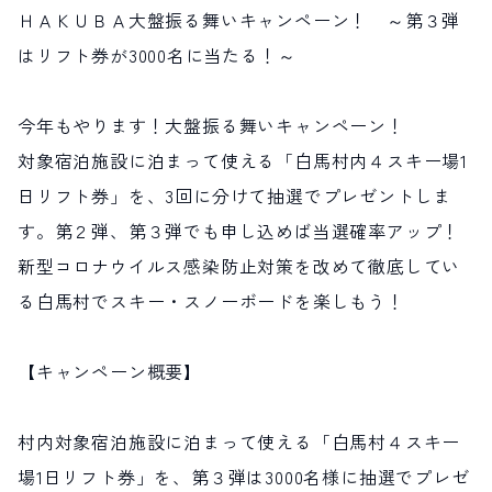
ＨＡＫＵＢＡ大盤振る舞いキャンペーン！ ～第３弾
サイト内検索
はリフト券が3000名に当たる！～
検索する
今年もやります！大盤振る舞いキャンペーン！
対象宿泊施設に泊まって使える「白馬村内４スキー場1
白馬村観光局インフォメーション
日リフト券」を、3回に分けて抽選でプレゼントしま
399-9301
長野県北安曇郡白馬村北城5497
す。第２弾、第３弾でも申し込めば当選確率アップ！
Snow Peak LAND STATION HAKUBA内
新型コロナウイルス感染防止対策を改めて徹底してい
営業時間：9:00～17:00
定休日：無休
る白馬村でスキー・スノーボードを楽しもう！
TEL.0261-85-4210 / FAX.0261-85-4240
お問い合わせ
LINEで
友だちになる
【キャンペーン概要】
村内対象宿泊施設に泊まって使える「白馬村４スキー
場1日リフト券」を、第３弾は3000名様に抽選でプレゼ