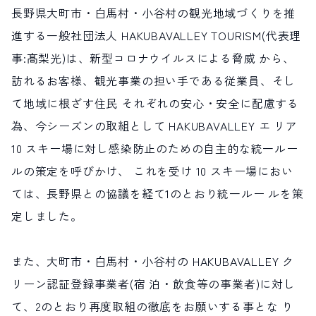
長野県大町市・白馬村・小谷村の観光地域づくりを推
サイト内検索
進する一般社団法人 HAKUBAVALLEY TOURISM(代表理
事:髙梨光)は、新型コロナウイルスによる脅威 から、
検索する
訪れるお客様、観光事業の担い手である従業員、そし
て地域に根ざす住民 それぞれの安心・安全に配慮する
白馬村観光局インフォメーション
為、今シーズンの取組として HAKUBAVALLEY エ リア
399-9301
長野県北安曇郡白馬村北城5497
10 スキー場に対し感染防止のための自主的な統一ルー
Snow Peak LAND STATION HAKUBA内
ルの策定を呼びかけ、 これを受け 10 スキー場におい
営業時間：9:00～17:00
定休日：無休
ては、長野県との協議を経て1のとおり統一ルー ルを策
TEL.0261-85-4210 / FAX.0261-85-4240
定しました。
お問い合わせ
LINEで
友だちになる
また、大町市・白馬村・小谷村の HAKUBAVALLEY ク
リーン認証登録事業者(宿 泊・飲食等の事業者)に対し
て、2のとおり再度取組の徹底をお願いする事とな り