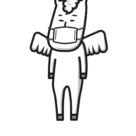
LIVE CAMERA
RECOMMENDATION
ライブカメラ
おすすめ情報
ABOUT HAKUBA
EVENTS
白馬村について
イベント情報
INFORMATION
MEISTER TOUR
お知らせ
マイスターツアー
STAY
ACTIVITIES
宿泊施設
アクティビティー
HAKUBA ORIGINAL
NORWAY VILLAGE
Hakuba Original
ノルウェービレッジ
SEASONS
SHIONOMICHI
白馬村の季節
塩の道
FURUSATO TAX
ふるさと納税
白馬村までのアクセス
白馬村内の交通情報
会社概要
採用情報
プライバシーポリシー
利用規約