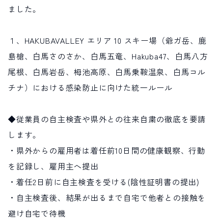
ました。
１、HAKUBAVALLEY エリア 10 スキー場（爺ガ岳、鹿
島槍、白馬さのさか、白馬五竜、Hakuba47、白馬八方
尾根、白馬岩岳、栂池高原、白馬乗鞍温泉、白馬コル
チナ）における感染防止に向けた統一ルール
◆従業員の自主検査や県外との往来自粛の徹底を要請
します。
・県外からの雇用者は着任前10日間の健康観察、行動
を記録し、雇用主へ提出
・着任2日前に自主検査を受ける(陰性証明書の提出)
・自主検査後、結果が出るまで自宅で他者との接触を
避け自宅で待機