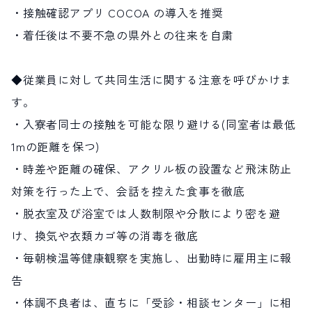
・接触確認アプリ COCOA の導入を推奨
・着任後は不要不急の県外との往来を自粛
◆従業員に対して共同生活に関する注意を呼びかけま
す。
・入寮者同士の接触を可能な限り避ける(同室者は最低
1mの距離を保つ)
・時差や距離の確保、アクリル板の設置など飛沫防止
対策を行った上で、会話を控えた食事を徹底
・脱衣室及び浴室では人数制限や分散により密を避
け、換気や衣類カゴ等の消毒を徹底
・毎朝検温等健康観察を実施し、出勤時に雇用主に報
告
・体調不良者は、直ちに「受診・相談センター」に相