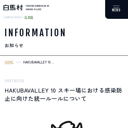
日本語
LANGUAGE
INFORMATION
お知らせ
MOUNTAIN & TREKKING
登山・トレッキング
HOME
HAKUBAVALLEY 10
%E3%82%B9%E3%82%AD%E3%83%BC%E5%A0%B4%E3%81%AB%E3%
SKI RESORTS
スキー場
2021.02.02
HAKUBAVALLEY 10 スキー場における感染防
HOT SPRING
止に向けた統一ルールについて
温泉
SPOTS
スポット紹介