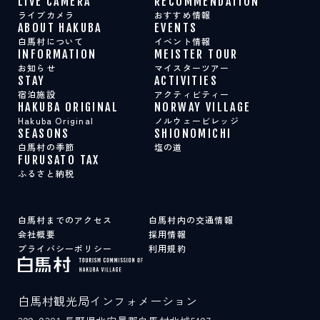
LIVE CAMERA
RECOMMENDATION
スポット紹介
ライブカメラ
おすすめ情報
ABOUT HAKUBA
EVENTS
白馬村について
イベント情報
INFORMATION
MEISTER TOUR
LIVE CAMERA
RECOMMENDATION
お知らせ
マイスターツアー
ライブカメラ
おすすめ情報
STAY
ACTIVITIES
ABOUT HAKUBA
EVENTS
宿泊施設
アクティビティー
白馬村について
イベント情報
HAKUBA ORIGINAL
NORWAY VILLAGE
INFORMATION
MEISTER TOUR
Hakuba Original
ノルウェービレッジ
お知らせ
マイスターツアー
SEASONS
SHIONOMICHI
STAY
ACTIVITIES
白馬村の季節
塩の道
宿泊施設
アクティビティー
FURUSATO TAX
HAKUBA ORIGINAL
NORWAY VILLAGE
ふるさと納税
Hakuba Original
ノルウェービレッジ
SEASONS
SHIONOMICHI
白馬村の季節
塩の道
FURUSATO TAX
白馬村までのアクセス
白馬村内の交通情報
ふるさと納税
会社概要
採用情報
プライバシーポリシー
利用規約
白馬村までのアクセス
白馬村内の交通情報
会社概要
採用情報
白馬村観光局インフォメーション
プライバシーポリシー
利用規約