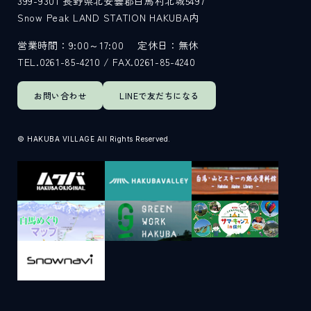
399-9301
長野県北安曇郡白馬村北城5497
Snow Peak LAND STATION HAKUBA内
サイト内検索
営業時間：9:00～17:00
定休日：無休
TEL.0261-85-4210 / FAX.0261-85-4240
検索する
お問い合わせ
LINEで
友だちになる
白馬村観光局インフォメーション
© HAKUBA VILLAGE All Rights Reserved.
399-9301
長野県北安曇郡白馬村北城5497
Snow Peak LAND STATION HAKUBA内
営業時間：9:00～17:00
定休日：無休
TEL.0261-85-4210 / FAX.0261-85-4240
お問い合わせ
LINEで
友だちになる