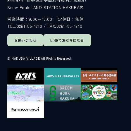
399-9301
長野県北安曇郡白馬村北城5497
Snow Peak LAND STATION HAKUBA内
サイト内検索
営業時間：9:00～17:00
定休日：無休
TEL.0261-85-4210 / FAX.0261-85-4240
検索する
お問い合わせ
LINEで
友だちになる
白馬村観光局インフォメーション
© HAKUBA VILLAGE All Rights Reserved.
399-9301
長野県北安曇郡白馬村北城5497
Snow Peak LAND STATION HAKUBA内
営業時間：9:00～17:00
定休日：無休
TEL.0261-85-4210 / FAX.0261-85-4240
お問い合わせ
LINEで
友だちになる