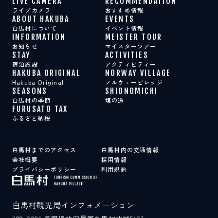
LIVE CAMERA
RECOMMENDATION
スポット紹介
ライブカメラ
おすすめ情報
ABOUT HAKUBA
EVENTS
白馬村について
イベント情報
INFORMATION
MEISTER TOUR
LIVE CAMERA
RECOMMENDATION
お知らせ
マイスターツアー
ライブカメラ
おすすめ情報
STAY
ACTIVITIES
ABOUT HAKUBA
EVENTS
宿泊施設
アクティビティー
白馬村について
イベント情報
HAKUBA ORIGINAL
NORWAY VILLAGE
INFORMATION
MEISTER TOUR
Hakuba Original
ノルウェービレッジ
お知らせ
マイスターツアー
SEASONS
SHIONOMICHI
STAY
ACTIVITIES
白馬村の季節
塩の道
宿泊施設
アクティビティー
FURUSATO TAX
HAKUBA ORIGINAL
NORWAY VILLAGE
ふるさと納税
Hakuba Original
ノルウェービレッジ
SEASONS
SHIONOMICHI
白馬村の季節
塩の道
FURUSATO TAX
白馬村までのアクセス
白馬村内の交通情報
ふるさと納税
会社概要
採用情報
プライバシーポリシー
利用規約
白馬村までのアクセス
白馬村内の交通情報
会社概要
採用情報
白馬村観光局インフォメーション
プライバシーポリシー
利用規約