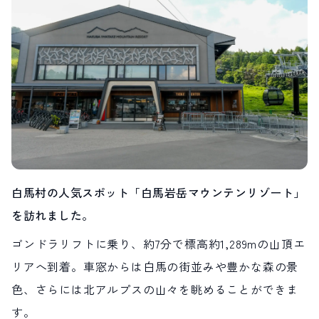
LIVE CAMERA
RECOMMENDATION
ライブカメラ
おすすめ情報
ABOUT HAKUBA
EVENTS
白馬村について
イベント情報
INFORMATION
MEISTER TOUR
お知らせ
マイスターツアー
STAY
ACTIVITIES
宿泊施設
アクティビティー
HAKUBA ORIGINAL
NORWAY VILLAGE
Hakuba Original
ノルウェービレッジ
SEASONS
SHIONOMICHI
白馬村の人気スポット「白馬岩岳マウンテンリゾート」
白馬村の季節
塩の道
FURUSATO TAX
を訪れました。
ふるさと納税
ゴンドラリフトに乗り、約7分で標高約1,289mの山頂エ
リアへ到着。車窓からは白馬の街並みや豊かな森の景
白馬村までのアクセス
白馬村内の交通情報
会社概要
採用情報
色、さらには北アルプスの山々を眺めることができま
プライバシーポリシー
利用規約
す。