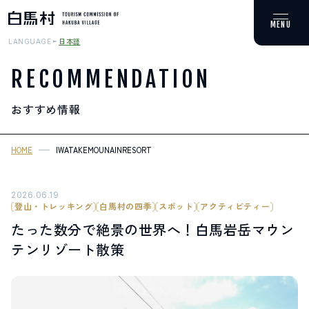
日本語
LANGUAGE
RECOMMENDATION
おすすめ情報
MOUNTAIN & TREKKING
登山・トレッキング
HOME
IWATAKEMOUNAINRESORT
SKI RESORTS
スキー場
2026.06.19
登山・トレッキング
白馬村の四季
スポット
アクティビティー
たった数分で絶景の世界へ！白馬岩岳マウン
HOT SPRING
テンリゾート散策
温泉
SPOTS
スポット紹介