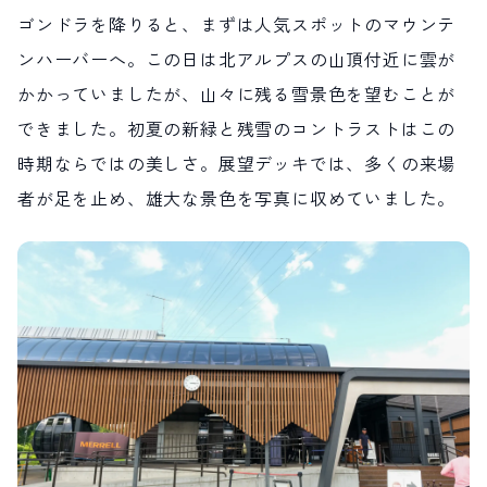
ゴンドラを降りると、まずは人気スポットのマウンテ
サイト内検索
ンハーバーへ。この日は北アルプスの山頂付近に雲が
かかっていましたが、山々に残る雪景色を望むことが
検索する
できました。初夏の新緑と残雪のコントラストはこの
時期ならではの美しさ。展望デッキでは、多くの来場
白馬村観光局インフォメーション
者が足を止め、雄大な景色を写真に収めていました。
399-9301
長野県北安曇郡白馬村北城5497
Snow Peak LAND STATION HAKUBA内
営業時間：9:00～17:00
定休日：無休
TEL.0261-85-4210 / FAX.0261-85-4240
お問い合わせ
LINEで
友だちになる