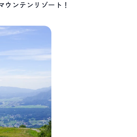
マウンテンリゾート！
ENDATION
ABOUT HAKUBA
白馬村について
TION
MEISTER TOUR
マイスターツアー
ES
HAKUBA ORIGINAL
ー
Hakuba Original
SHIONOMICHI
塩の道
採用情報
プライバシーポリシー
利用規約