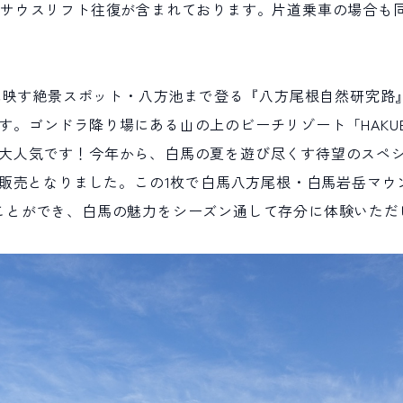
線サウスリフト往復が含まれております。片道乗車の場合も
ように映す絶景スポット・八方池まで登る『八方尾根自然研究
ゴンドラ降り場にある山の上のビーチリゾート「HAKUBA MO
大人気です！今年から、白馬の夏を遊び尽くす待望のスペ
定で販売となりました。この1枚で白馬八方尾根・白馬岩岳マ
ことができ、白馬の魅力をシーズン通して存分に体験いただ