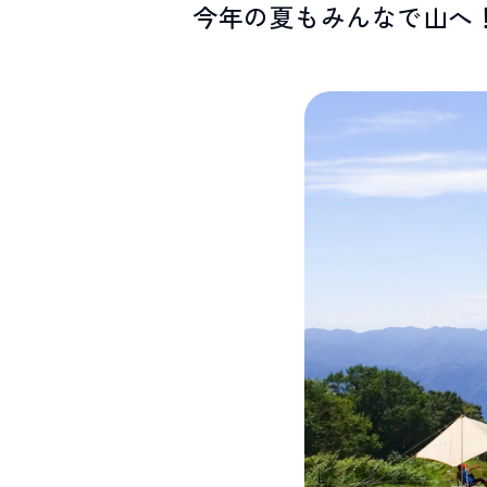
今年の夏もみんなで山へ
SPOTS
スポット紹介
お問い合わせ
LINEで
友だちになる
白馬村観光局インフォメーション
399-9301
長野県北安曇郡白馬村北城5497
Snow Peak LAND STATION HAKUBA内
営業時間：9:00～17:00
定休日：無休
TEL.0261-85-4210 / FAX.0261-85-4240