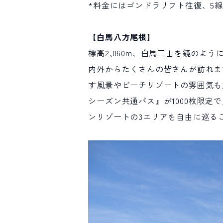
*料金にはゴンドラリフト往復、5
【白馬八方尾根】
標高2,060m、白馬三山を鏡の
内外からたくさんの皆さんが訪れます。
す風景やビーチリゾートの雰囲気も
シーズン共通パス』が1000枚限
ンリゾートの3エリアを自由に巡る