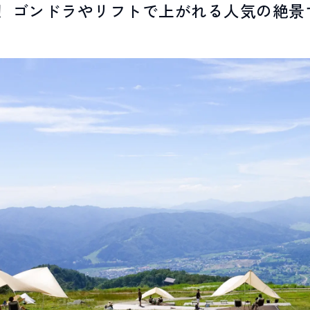
！ ゴンドラやリフトで上がれる人気の絶景
LIVE CAMERA
RECOMM
ライブカメラ
おすすめ情報
EVENTS
INFORMA
イベント情報
お知らせ
STAY
ACTIVITI
宿泊施設
アクティビティ
NORWAY VILLAGE
SEASONS
ノルウェービレッジ
白馬村の季節
FURUSATO TAX
ふるさと納税
白馬村までのアクセス
白馬村内の交通情報
会社概要