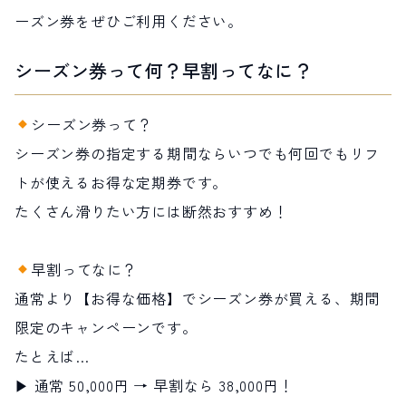
ーズン券をぜひご利用ください。
サイト内検索
シーズン券って何？早割ってなに？
検索する
シーズン券って？
シーズン券の指定する期間ならいつでも何回でもリフ
白馬村観光局インフォメーション
399-9301
長野県北安曇郡白馬村北城5497
トが使えるお得な定期券です。
Snow Peak LAND STATION HAKUBA内
たくさん滑りたい方には断然おすすめ！
営業時間：9:00～17:00
定休日：無休
TEL.0261-85-4210 / FAX.0261-85-4240
早割ってなに？
通常より【お得な価格】でシーズン券が買える、期間
お問い合わせ
LINEで
友だちになる
限定のキャンペーンです。
たとえば…
▶ 通常 50,000円 → 早割なら 38,000円！