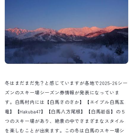
LIVE CAMERA
RECOMMENDATION
ライブカメラ
おすすめ情報
ABOUT HAKUBA
EVENTS
白馬村について
イベント情報
INFORMATION
MEISTER TOUR
お知らせ
マイスターツアー
STAY
ACTIVITIES
宿泊施設
アクティビティー
HAKUBA ORIGINAL
NORWAY VILLAGE
Hakuba Original
ノルウェービレッジ
SEASONS
SHIONOMICHI
白馬村の季節
塩の道
冬はまだまだ先？と感じていますが各地で2025-26シー
FURUSATO TAX
ズンのスキー場シーズン券情報が発表になっていま
ふるさと納税
す。白馬村内には【白馬さのさか】【エイブル白馬五
竜】【Hakuba47】【白馬八方尾根】【白馬岩岳】の５
白馬村までのアクセス
白馬村内の交通情報
会社概要
採用情報
つのスキー場があり、絶景の中でさまざまなスタイル
プライバシーポリシー
利用規約
を楽しむことが出来ます。この冬は白馬のスキー場シ