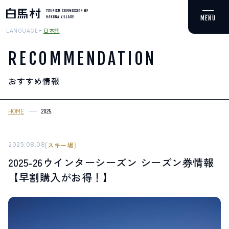
日本語
LANGUAGE
RECOMMENDATION
おすすめ情報
MOUNTAIN & TREKKING
登山・トレッキング
HOME
2025
26%E3%82%A6%E3%82%A4%E3%83%B3%E3%82%BF%E3%83%BC%E
SKI RESORTS
%E3%82%B7%E3%83%BC%E3%82%BA%E3%83%B3%E5%88%B8%E6%
スキー場
2025.08.08
スキー場
2025-26ウインターシーズン シーズン券情報
HOT SPRING
【早割購入がお得！】
温泉
SPOTS
スポット紹介