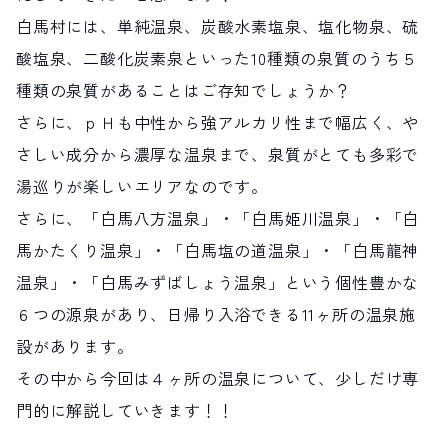
白馬村には、単純温泉、炭酸水素塩泉、塩化物泉、硫
サイト内検索
酸塩泉、二酸化炭素泉といった10種類の泉質のうち５
種類の泉質があることはご存知でしょうか？
検索する
さらに、ｐＨも中性から強アルカリ性まで幅広く、や
さしい成分から濃厚な温泉まで、泉質がとても多彩で
白馬村観光局インフォメーション
湯巡りが楽しいエリアなのです。
399-9301
長野県北安曇郡白馬村北城5497
さらに、「白馬八方温泉」・「白馬姫川温泉」・「白
Snow Peak LAND STATION HAKUBA内
馬かたくり温泉」・「白馬塩の道温泉」・「白馬龍神
営業時間：9:00～17:00
定休日：無休
温泉」・「白馬みずばしょう温泉」という個性豊かな
TEL.0261-85-4210 / FAX.0261-85-4240
６つの源泉があり、日帰り入浴できる11ヶ所の温泉施
お問い合わせ
LINEで
友だちになる
設があります。
その中から今回は４ヶ所の温泉について、少しだけ専
門的に解説していきます！！