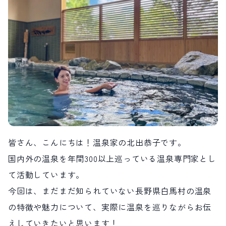
LIVE CAMERA
RECOMMENDATION
ライブカメラ
おすすめ情報
ABOUT HAKUBA
EVENTS
白馬村について
イベント情報
INFORMATION
MEISTER TOUR
お知らせ
マイスターツアー
STAY
ACTIVITIES
宿泊施設
アクティビティー
HAKUBA ORIGINAL
NORWAY VILLAGE
Hakuba Original
ノルウェービレッジ
SEASONS
SHIONOMICHI
白馬村の季節
塩の道
皆さん、こんにちは！温泉家の北出恭子です。
FURUSATO TAX
ふるさと納税
国内外の温泉を年間300以上巡っている温泉専門家とし
て活動しています。
白馬村までのアクセス
白馬村内の交通情報
今回は、まだまだ知られていない長野県白馬村の温泉
会社概要
採用情報
の特徴や魅力について、実際に温泉を巡りながらお伝
プライバシーポリシー
利用規約
えしていきたいと思います！