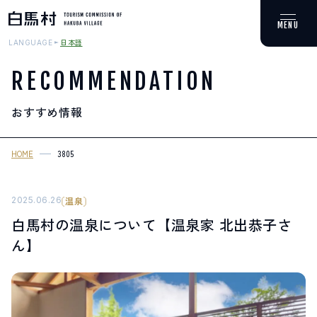
日本語
LANGUAGE
RECOMMENDATION
おすすめ情報
MOUNTAIN & TREKKING
登山・トレッキング
HOME
3805
SKI RESORTS
スキー場
2025.06.26
温泉
白馬村の温泉について【温泉家 北出恭子さ
HOT SPRING
ん】
温泉
SPOTS
スポット紹介