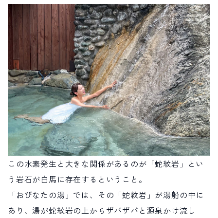
この水素発生と大きな関係があるのが「蛇紋岩」とい
う岩石が白馬に存在するということ。
「おびなたの湯」では、その「蛇紋岩」が湯船の中に
あり、湯が蛇紋岩の上からザバザバと源泉かけ流し