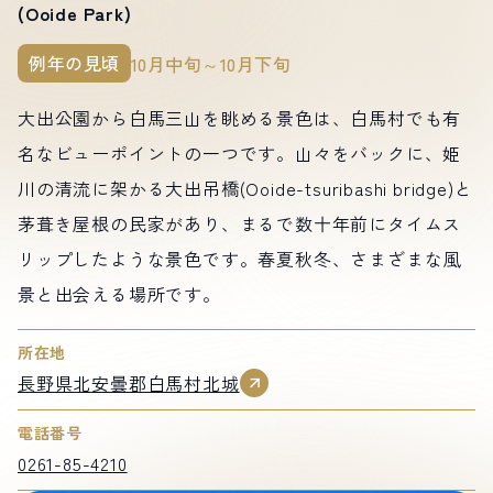
(Ooide Park)
例年の見頃
10月中旬～10月下旬
大出公園から白馬三山を眺める景色は、白馬村でも有
名なビューポイントの一つです。山々をバックに、姫
川の清流に架かる大出吊橋(Ooide-tsuribashi bridge)と
茅葺き屋根の民家があり、まるで数十年前にタイムス
リップしたような景色です。春夏秋冬、さまざまな風
景と出会える場所です。
所在地
長野県北安曇郡白馬村北城
電話番号
0261-85-4210