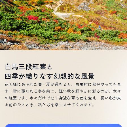
LIVE CAMERA
RECOMMENDATION
ライブカメラ
おすすめ情報
ABOUT HAKUBA
EVENTS
白馬村について
イベント情報
INFORMATION
MEISTER TOUR
お知らせ
マイスターツアー
STAY
ACTIVITIES
宿泊施設
アクティビティー
HAKUBA ORIGINAL
NORWAY VILLAGE
白馬三段紅葉と
Hakuba Original
ノルウェービレッジ
SEASONS
SHIONOMICHI
四季が
織りなす
幻想的な
風景
白馬村の季節
塩の道
FURUSATO TAX
花と緑にあふれた春・夏が過ぎると、白馬村に秋がやってきま
ふるさと納税
す。雪に覆われる冬を前に、短い秋を鮮やかに彩るのが、木々
の紅葉です。木々だけでなく身近な草も色を変え、長い冬が来
る前のひととき、私たちを楽しませてくれます。
白馬村までのアクセス
白馬村内の交通情報
会社概要
採用情報
プライバシーポリシー
利用規約