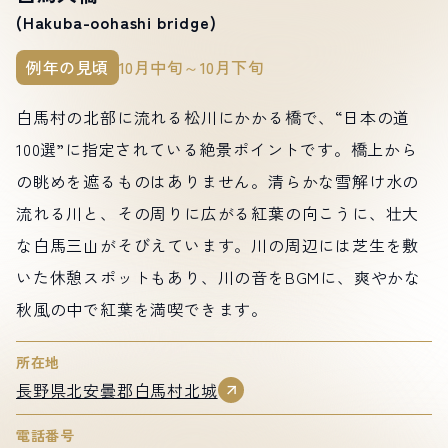
(Hakuba-oohashi bridge)
例年の見頃
10月中旬～10月下旬
白馬村の北部に流れる松川にかかる橋で、“日本の道
100選”に指定されている絶景ポイントです。橋上から
の眺めを遮るものはありません。清らかな雪解け水の
流れる川と、その周りに広がる紅葉の向こうに、壮大
な白馬三山がそびえています。川の周辺には芝生を敷
いた休憩スポットもあり、川の音をBGMに、爽やかな
秋風の中で紅葉を満喫できます。
所在地
長野県北安曇郡白馬村北城
電話番号