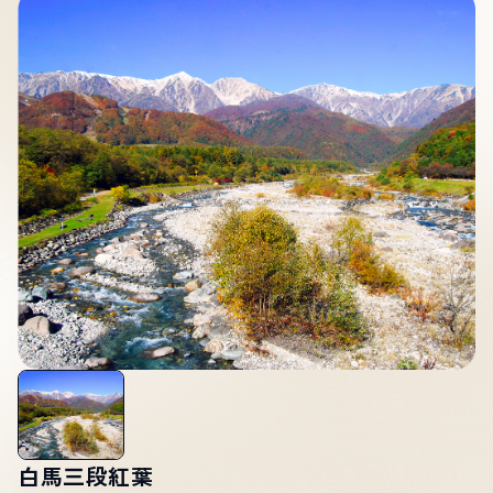
サイト内検索
検索する
白馬村観光局インフォメーション
399-9301
長野県北安曇郡白馬村北城5497
Snow Peak LAND STATION HAKUBA内
営業時間：9:00～17:00
定休日：無休
TEL.0261-85-4210 / FAX.0261-85-4240
お問い合わせ
LINEで
友だちになる
白馬三段紅葉