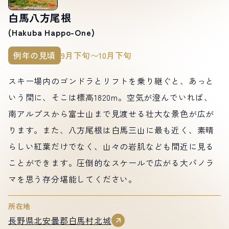
白馬八方尾根
(Hakuba Happo-One)
例年の見頃
9月下旬〜10月下旬
スキー場内のゴンドラとリフトを乗り継ぐと、あっと
いう間に、そこは標高1820m。空気が澄んでいれば、
南アルプスから富士山まで見渡せる壮大な景色が広が
ります。また、八方尾根は白馬三山に最も近く、素晴
らしい紅葉だけでなく、山々の岩肌なども間近に見る
ことができます。圧倒的なスケールで広がる大パノラ
マを思う存分堪能してください。
所在地
長野県北安曇郡白馬村北城