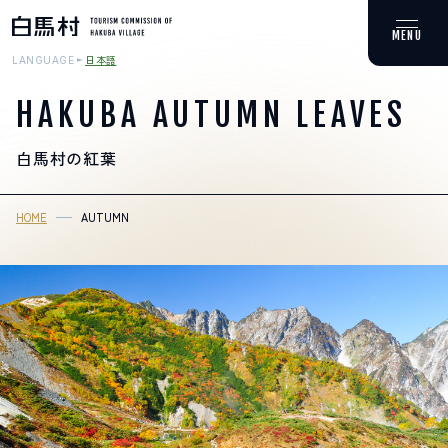
日本語
LANGUAGE
HAKUBA AUTUMN LEAVES
白馬村の
紅葉
MOUNTAIN & TREKKING
登山・トレッキング
HOME
AUTUMN
SKI RESORTS
スキー場
HOT SPRING
温泉
SPOTS
スポット紹介