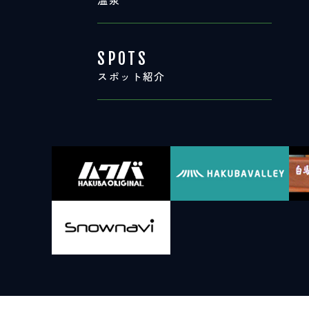
SPOTS
スポット紹介
SPOTS
スポット紹介
お問い合わせ
LINEで
友だちになる
白馬村観光局インフォメーション
399-9301
長野県北安曇郡白馬村北城5497
Snow Peak LAND STATION HAKUBA内
営業時間：9:00～17:00
定休日：無休
TEL.0261-85-4210 / FAX.0261-85-4240