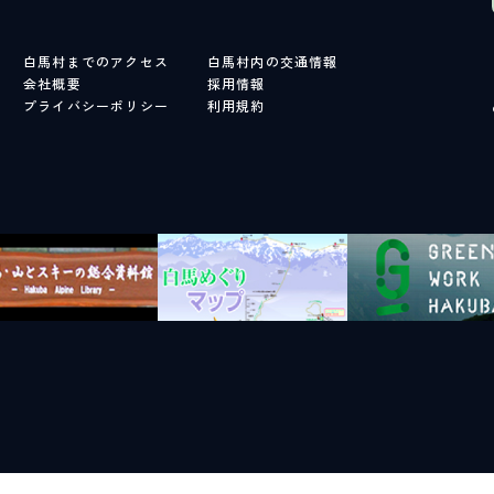
LIVE CAMERA
RECOMM
白馬村までのアクセス
白馬村内の交通情報
ライブカメラ
おすすめ情報
会社概要
採用情報
EVENTS
INFORMA
プライバシーポリシー
利用規約
イベント情報
お知らせ
STAY
ACTIVITI
宿泊施設
アクティビティ
NORWAY VILLAGE
SEASONS
ノルウェービレッジ
白馬村の季節
FURUSATO TAX
ふるさと納税
白馬村までのアクセス
白馬村内の交通情報
会社概要