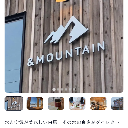
LIVE CAMERA
RECOMMENDATION
ライブカメラ
おすすめ情報
ABOUT HAKUBA
EVENTS
白馬村について
イベント情報
INFORMATION
MEISTER TOUR
お知らせ
マイスターツアー
STAY
ACTIVITIES
宿泊施設
アクティビティー
HAKUBA ORIGINAL
NORWAY VILLAGE
Hakuba Original
ノルウェービレッジ
SEASONS
SHIONOMICHI
白馬村の季節
塩の道
FURUSATO TAX
ふるさと納税
白馬村までのアクセス
白馬村内の交通情報
会社概要
採用情報
プライバシーポリシー
利用規約
水と空気が美味しい白馬。その水の良さがダイレクト