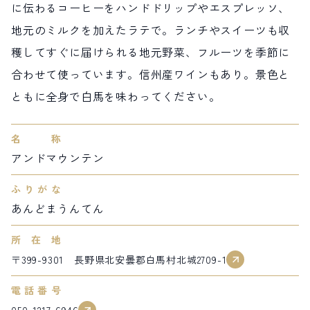
に伝わるコーヒーをハンドドリップやエスプレッソ、
サイト内検索
地元のミルクを加えたラテで。ランチやスイーツも収
穫してすぐに届けられる地元野菜、フルーツを季節に
検索する
合わせて使っています。信州産ワインもあり。景色と
ともに全身で白馬を味わってください。
白馬村観光局インフォメーション
399-9301
長野県北安曇郡白馬村北城5497
名称
Snow Peak LAND STATION HAKUBA内
アンドマウンテン
営業時間：9:00～17:00
定休日：無休
ふりがな
TEL.0261-85-4210 / FAX.0261-85-4240
あんどまうんてん
お問い合わせ
LINEで
友だちになる
所在地
〒399-9301 長野県北安曇郡白馬村北城2709-1
電話番号
050-1217-6946