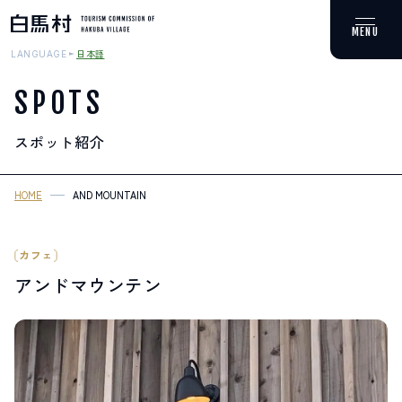
日本語
LANGUAGE
SPOTS
スポット紹介
MOUNTAIN & TREKKING
登山・トレッキング
HOME
AND MOUNTAIN
SKI RESORTS
スキー場
カフェ
アンドマウンテン
HOT SPRING
温泉
SPOTS
スポット紹介