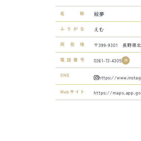
名称
絵夢
ふりがな
えむ
所在地
〒399-9301 長野
電話番号
0261-72-4305
SNS
https://www.insta
Webサイト
https://maps.app.go