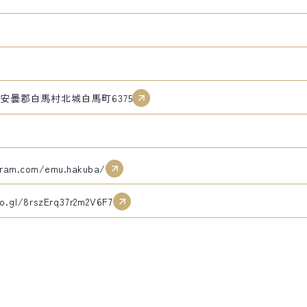
県北安曇郡白馬村北城白馬町6375
gram.com/emu.hakuba/
o.gl/8rszErq37r2m2V6F7