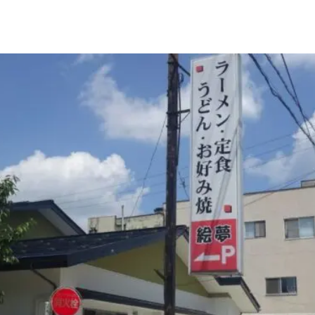
LIVE CAMERA
RECOMM
ライブカメラ
おすすめ情報
EVENTS
INFORMA
イベント情報
お知らせ
STAY
ACTIVITI
宿泊施設
アクティビティ
NORWAY VILLAGE
SEASONS
ノルウェービレッジ
白馬村の季節
FURUSATO TAX
ふるさと納税
白馬村までのアクセス
白馬村内の交通情報
会社概要