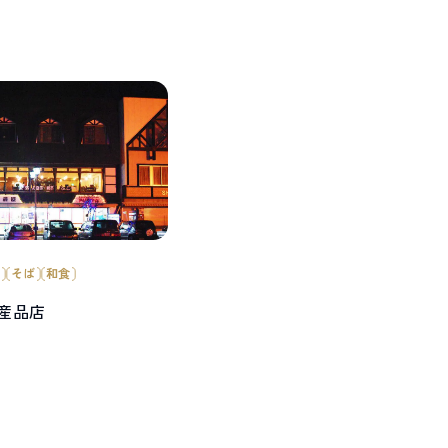
ン
そば
和食
産品店