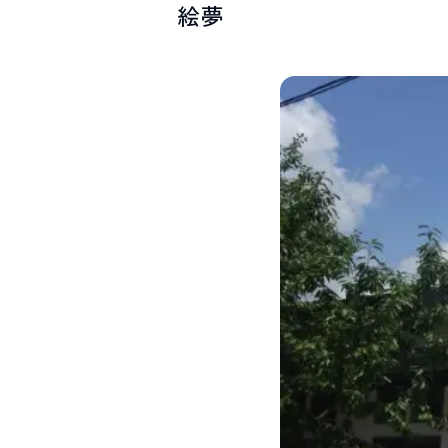
絵夢
SPOTS
スポット紹介
お問い合わせ
LINEで
友だちになる
白馬村観光局インフォメーション
399-9301
長野県北安曇郡白馬村北城5497
Snow Peak LAND STATION HAKUBA内
営業時間：9:00～17:00
定休日：無休
TEL.0261-85-4210 / FAX.0261-85-4240