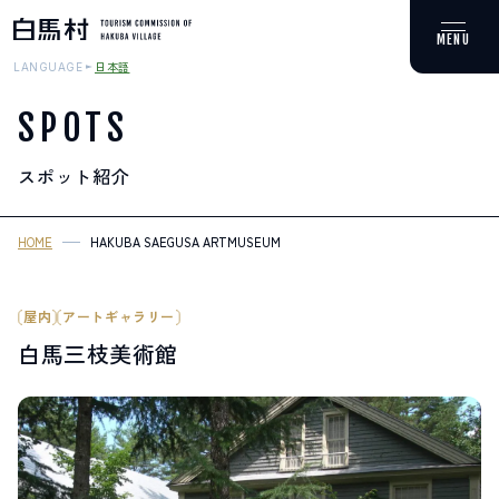
日本語
LANGUAGE
SPOTS
スポット紹介
MOUNTAIN & TREKKING
登山・トレッキング
HOME
HAKUBA SAEGUSA ARTMUSEUM
SKI RESORTS
スキー場
屋内
アートギャラリー
白馬三枝美術館
HOT SPRING
温泉
SPOTS
スポット紹介