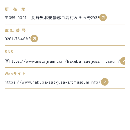
サイト内検索
所在地
〒399-9301 長野県北安曇郡白馬村みそら野2935
検索する
電話番号
0261-72-4685
白馬村観光局インフォメーション
SNS
399-9301
長野県北安曇郡白馬村北城5497
https://www.instagram.com/hakuba_saegusa_museum/
Snow Peak LAND STATION HAKUBA内
Webサイト
営業時間：9:00～17:00
定休日：無休
https://www.hakuba-saegusa-artmuseum.info/
TEL.0261-85-4210 / FAX.0261-85-4240
お問い合わせ
LINEで
友だちになる