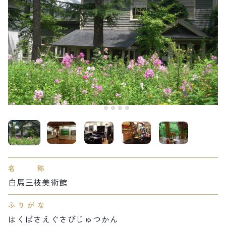
LIVE CAMERA
RECOMMENDATION
ライブカメラ
おすすめ情報
ABOUT HAKUBA
EVENTS
白馬村について
イベント情報
INFORMATION
MEISTER TOUR
お知らせ
マイスターツアー
STAY
ACTIVITIES
宿泊施設
アクティビティー
HAKUBA ORIGINAL
NORWAY VILLAGE
Hakuba Original
ノルウェービレッジ
SEASONS
SHIONOMICHI
白馬村の季節
塩の道
FURUSATO TAX
ふるさと納税
名称
白馬三枝美術館
白馬村までのアクセス
白馬村内の交通情報
会社概要
採用情報
ふりがな
プライバシーポリシー
利用規約
はくばさえぐさびじゅつかん