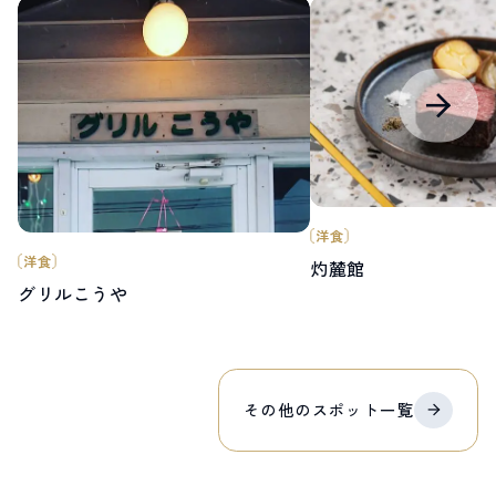
洋食
洋食
灼麓館
グリルこうや
その他の
スポット
一覧