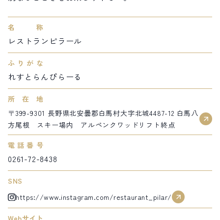
サイト内検索
名称
レストランピラール
検索する
ふりがな
れすとらんぴらーる
白馬村観光局インフォメーション
399-9301
長野県北安曇郡白馬村北城5497
所在地
Snow Peak LAND STATION HAKUBA内
〒399-9301 長野県北安曇郡白馬村大字北城4487-12 白馬八
方尾根 スキー場内 アルペンクワッドリフト終点
営業時間：9:00～17:00
定休日：無休
TEL.0261-85-4210 / FAX.0261-85-4240
電話番号
0261-72-8438
お問い合わせ
LINEで
友だちになる
SNS
https://www.instagram.com/restaurant_pilar/
Webサイト