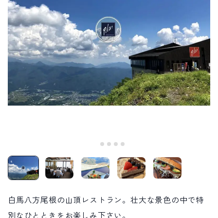
LIVE CAMERA
RECOMMENDATION
ライブカメラ
おすすめ情報
ABOUT HAKUBA
EVENTS
白馬村について
イベント情報
INFORMATION
MEISTER TOUR
お知らせ
マイスターツアー
STAY
ACTIVITIES
宿泊施設
アクティビティー
HAKUBA ORIGINAL
NORWAY VILLAGE
Hakuba Original
ノルウェービレッジ
SEASONS
SHIONOMICHI
白馬村の季節
塩の道
FURUSATO TAX
ふるさと納税
白馬村までのアクセス
白馬村内の交通情報
会社概要
採用情報
白馬八方尾根の山頂レストラン。壮大な景色の中で特
プライバシーポリシー
利用規約
別なひとときをお楽しみ下さい。