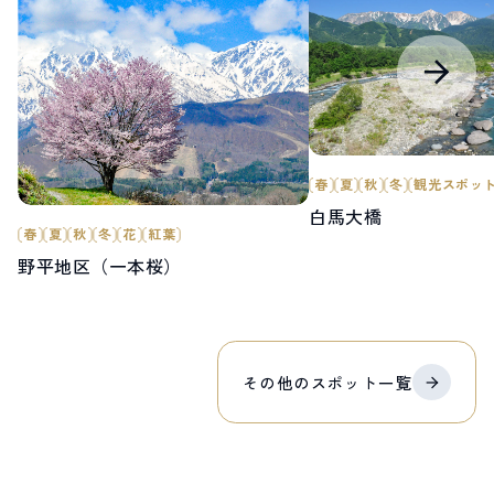
春
夏
秋
冬
観光スポッ
白馬大橋
春
夏
秋
冬
花
紅葉
野平地区（一本桜）
その他の
スポット
一覧