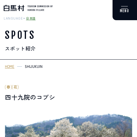
日本語
LANGUAGE
SPOTS
スポット紹介
MOUNTAIN & TREKKING
登山・トレッキング
HOME
SHIJUKUIN
SKI RESORTS
スキー場
春
花
四十九院のコブシ
HOT SPRING
温泉
SPOTS
スポット紹介