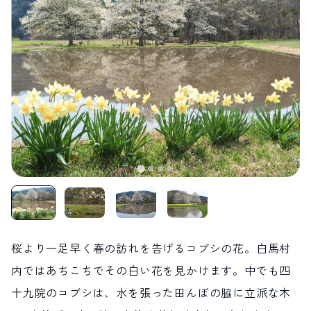
LIVE CAMERA
RECOMMENDATION
ライブカメラ
おすすめ情報
ABOUT HAKUBA
EVENTS
白馬村について
イベント情報
INFORMATION
MEISTER TOUR
お知らせ
マイスターツアー
STAY
ACTIVITIES
宿泊施設
アクティビティー
HAKUBA ORIGINAL
NORWAY VILLAGE
Hakuba Original
ノルウェービレッジ
SEASONS
SHIONOMICHI
白馬村の季節
塩の道
FURUSATO TAX
ふるさと納税
桜より一足早く春の訪れを告げるコブシの花。白馬村
白馬村までのアクセス
白馬村内の交通情報
内ではあちこちでその白い花を見かけます。中でも四
会社概要
採用情報
プライバシーポリシー
利用規約
十九院のコブシは、水を張った田んぼの脇に立派な木