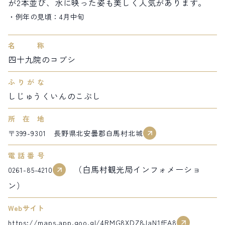
が2本並び、水に映った姿も美しく人気があります。
サイト内検索
例年の見頃：4月中旬
検索する
名称
四十九院のコブシ
ふりがな
白馬村観光局インフォメーション
しじゅうくいんのこぶし
399-9301
長野県北安曇郡白馬村北城5497
Snow Peak LAND STATION HAKUBA内
所在地
営業時間：9:00～17:00
定休日：無休
〒399-9301 長野県北安曇郡白馬村北城
TEL.0261-85-4210 / FAX.0261-85-4240
電話番号
お問い合わせ
LINEで
友だちになる
（白馬村観光局インフォメーショ
0261-85-4210
ン）
Webサイト
https://maps.app.goo.gl/4RMG8XDZ8JaN1fFA8