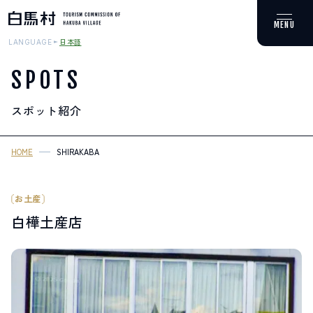
日本語
LANGUAGE
SPOTS
スポット紹介
MOUNTAIN & TREKKING
登山・トレッキング
HOME
SHIRAKABA
SKI RESORTS
スキー場
お土産
白樺土産店
HOT SPRING
温泉
SPOTS
スポット紹介