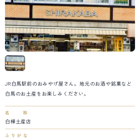
LIVE CAMERA
RECOMMENDATION
ライブカメラ
おすすめ情報
ABOUT HAKUBA
EVENTS
白馬村について
イベント情報
INFORMATION
MEISTER TOUR
お知らせ
マイスターツアー
STAY
ACTIVITIES
宿泊施設
アクティビティー
HAKUBA ORIGINAL
NORWAY VILLAGE
Hakuba Original
ノルウェービレッジ
SEASONS
SHIONOMICHI
JR白馬駅前のおみやげ屋さん。地元のお酒や銘菓など
白馬村の季節
塩の道
FURUSATO TAX
白馬のお土産をお楽しみください。
ふるさと納税
名称
白馬村までのアクセス
白馬村内の交通情報
白樺土産店
会社概要
採用情報
プライバシーポリシー
利用規約
ふりがな