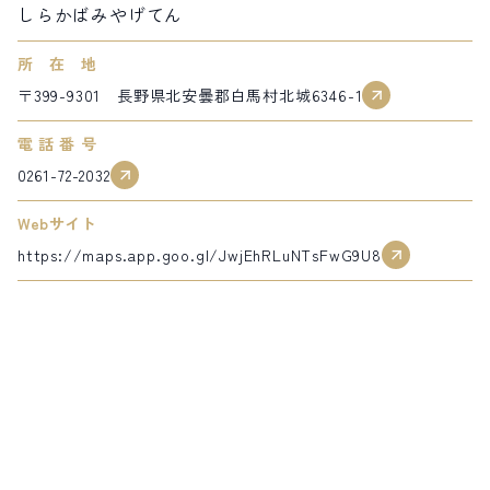
しらかばみやげてん
サイト内検索
所在地
〒399-9301 長野県北安曇郡白馬村北城6346-1
検索する
電話番号
0261-72-2032
白馬村観光局インフォメーション
399-9301
長野県北安曇郡白馬村北城5497
Webサイト
Snow Peak LAND STATION HAKUBA内
https://maps.app.goo.gl/JwjEhRLuNTsFwG9U8
営業時間：9:00～17:00
定休日：無休
TEL.0261-85-4210 / FAX.0261-85-4240
お問い合わせ
LINEで
友だちになる