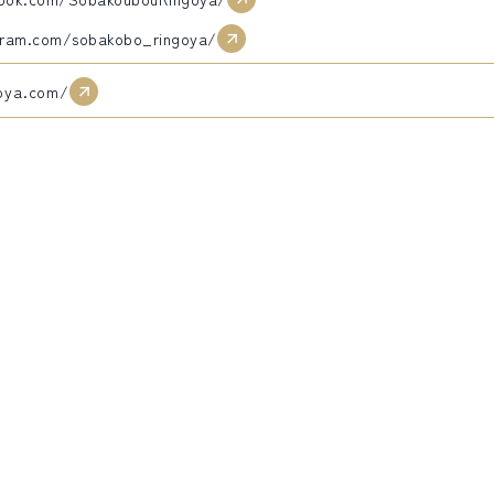
gram.com/sobakobo_ringoya/
oya.com/