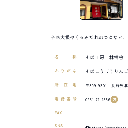
辛味大根やくるみだれのつゆなど、
名称
そば工房 林檎舎
ふりがな
そばこうぼうりん
所在地
〒399-9301 長野県
電話番号
0261-71-1566
FAX
SNS
https://www.face