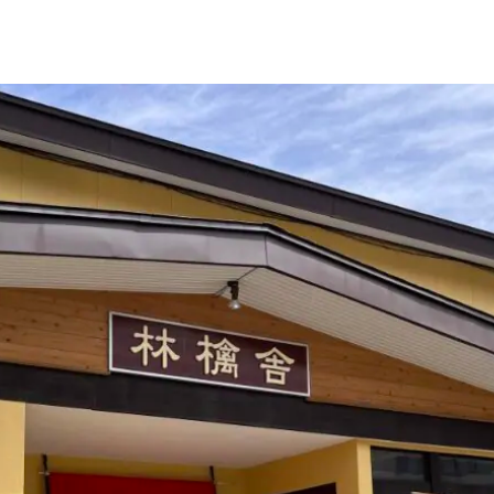
LIVE CAMERA
RECOMM
ライブカメラ
おすすめ情報
EVENTS
INFORMA
イベント情報
お知らせ
STAY
ACTIVITI
宿泊施設
アクティビティ
NORWAY VILLAGE
SEASONS
ノルウェービレッジ
白馬村の季節
FURUSATO TAX
ふるさと納税
白馬村までのアクセス
白馬村内の交通情報
会社概要