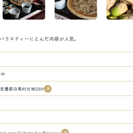
バラエティーにとんだ内容が人気。
ごや
北安曇郡白馬村北城5289
book.com/SobakoubouRingoya/