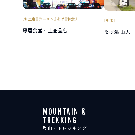
お土産
ラーメン
そば
和食
そば
藤屋食堂・土産品店
そば処 山人
MOUNTAIN &
TREKKING
登山・トレッキング