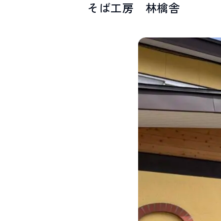
そば工房 林檎舎
SPOTS
スポット紹介
お問い合わせ
LINEで
友だちになる
白馬村観光局インフォメーション
399-9301
長野県北安曇郡白馬村北城5497
Snow Peak LAND STATION HAKUBA内
営業時間：9:00～17:00
定休日：無休
TEL.0261-85-4210 / FAX.0261-85-4240