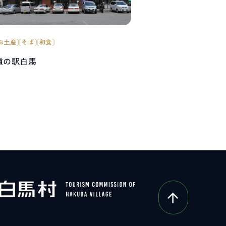
お土産
そば
和食
道の駅白馬