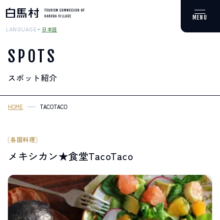
日本語
LANGUAGE
SPOTS
スポット紹介
MOUNTAIN & TREKKING
登山・トレッキング
HOME
TACOTACO
SKI RESORTS
スキー場
各国料理
メキシカン★食堂TacoTaco
HOT SPRING
温泉
SPOTS
スポット紹介