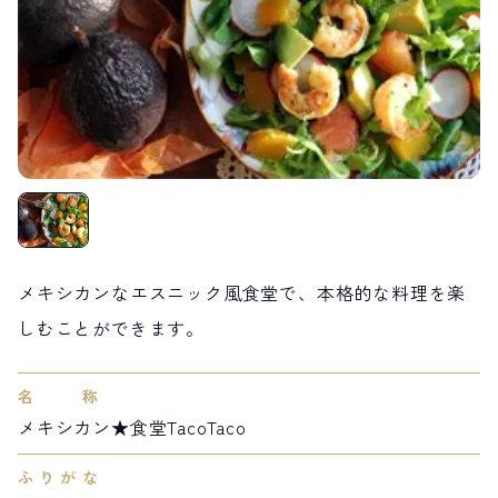
LIVE CAMERA
RECOMMENDATION
ライブカメラ
おすすめ情報
ABOUT HAKUBA
EVENTS
白馬村について
イベント情報
INFORMATION
MEISTER TOUR
お知らせ
マイスターツアー
STAY
ACTIVITIES
宿泊施設
アクティビティー
HAKUBA ORIGINAL
NORWAY VILLAGE
Hakuba Original
ノルウェービレッジ
SEASONS
SHIONOMICHI
メキシカンなエスニック風食堂で、本格的な料理を楽
白馬村の季節
塩の道
FURUSATO TAX
しむことができます。
ふるさと納税
名称
白馬村までのアクセス
白馬村内の交通情報
メキシカン★食堂TacoTaco
会社概要
採用情報
プライバシーポリシー
利用規約
ふりがな