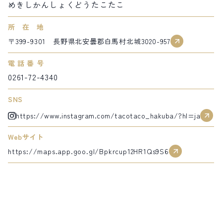
めきしかんしょくどうたこたこ
サイト内検索
所在地
〒399-9301 長野県北安曇郡白馬村北城3020-957
検索する
電話番号
0261-72-4340
白馬村観光局インフォメーション
399-9301
長野県北安曇郡白馬村北城5497
SNS
Snow Peak LAND STATION HAKUBA内
https://www.instagram.com/tacotaco_hakuba/?hl=ja
営業時間：9:00～17:00
定休日：無休
Webサイト
TEL.0261-85-4210 / FAX.0261-85-4240
https://maps.app.goo.gl/Bpkrcup12HR1Qs9S6
お問い合わせ
LINEで
友だちになる