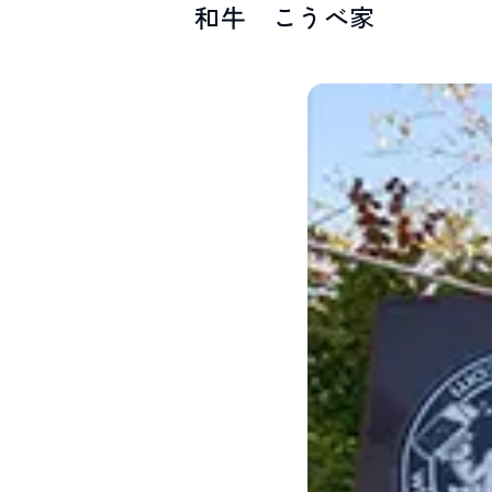
和牛 こうべ家
SPOTS
スポット紹介
お問い合わせ
LINEで
友だちになる
白馬村観光局インフォメーション
399-9301
長野県北安曇郡白馬村北城5497
Snow Peak LAND STATION HAKUBA内
営業時間：9:00～17:00
定休日：無休
TEL.0261-85-4210 / FAX.0261-85-4240