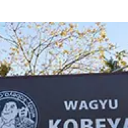
LIVE CAMERA
RECOMM
ライブカメラ
おすすめ情報
EVENTS
INFORMA
イベント情報
お知らせ
STAY
ACTIVITI
宿泊施設
アクティビティ
NORWAY VILLAGE
SEASONS
ノルウェービレッジ
白馬村の季節
FURUSATO TAX
ふるさと納税
白馬村までのアクセス
白馬村内の交通情報
会社概要