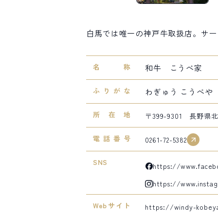
白馬では唯一の神戸牛取扱店。サー
名称
和牛 こうべ家
ふりがな
わぎゅう こうべや
所在地
〒399-9301 長野県
電話番号
0261-72-5382
SNS
https://www.faceb
https://www.insta
Webサイト
https://windy-kobey