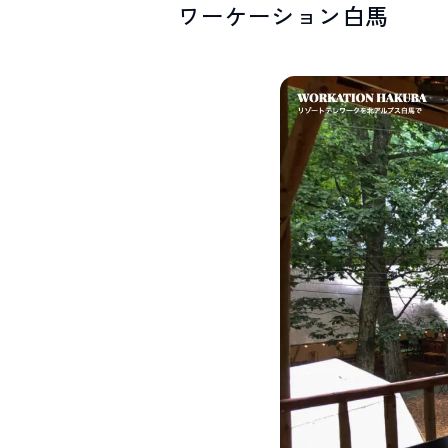
ワーケーション白馬
SPOTS
スポット紹介
お問い合わせ
LINEで
友だちになる
白馬村観光局インフォメーション
399-9301
長野県北安曇郡白馬村北城5497
Snow Peak LAND STATION HAKUBA内
営業時間：9:00～17:00
定休日：無休
TEL.0261-85-4210 / FAX.0261-85-4240