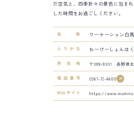
だ空気と、四季折々の景色に包まれ
した時間をお過ごしください。
名称
ワーケーション白
ふりがな
わーけーしょんは
所在地
〒399-9301 長野
電話番号
0261-72-4600
Webサイト
https://www.mominok