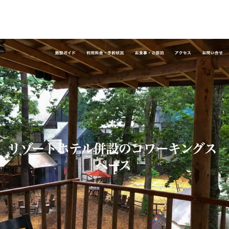
LIVE CAMERA
RECOMM
ライブカメラ
おすすめ情報
EVENTS
INFORMA
イベント情報
お知らせ
STAY
ACTIVITI
宿泊施設
アクティビティ
NORWAY VILLAGE
SEASONS
ノルウェービレッジ
白馬村の季節
FURUSATO TAX
ふるさと納税
白馬村までのアクセス
白馬村内の交通情報
会社概要