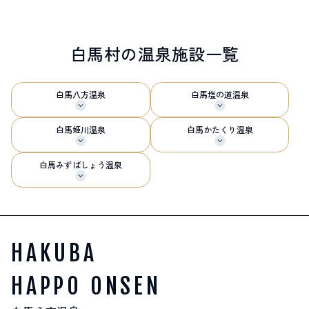
サイト内検索
白馬村の
温泉施設
一覧
検索する
白馬
八方
温泉
白馬
塩の道
温泉
白馬村観光局インフォメーション
白馬
姫川
温泉
白馬
かたくり
温泉
399-9301
長野県北安曇郡白馬村北城5497
Snow Peak LAND STATION HAKUBA内
白馬
みずばしょう
温泉
営業時間：9:00～17:00
定休日：無休
TEL.0261-85-4210 / FAX.0261-85-4240
お問い合わせ
LINEで
友だちになる
HAKUBA
HAPPO ONSEN