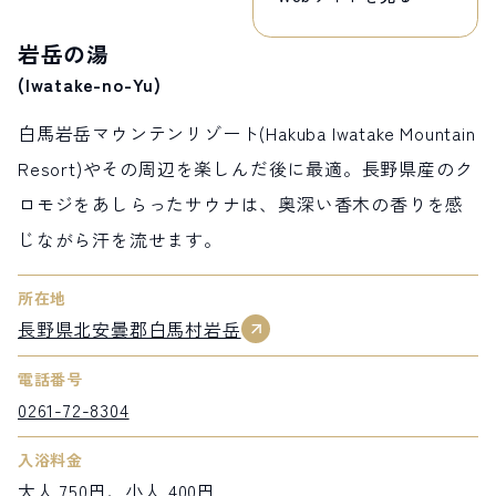
岩岳の湯
(Iwatake-no-Yu)
白馬岩岳マウンテンリゾート(Hakuba Iwatake Mountain
Resort)やその周辺を楽しんだ後に最適。長野県産のク
ロモジをあしらったサウナは、奥深い香木の香りを感
じながら汗を流せます。
所在地
長野県北安曇郡白馬村岩岳
電話番号
0261-72-8304
入浴料金
大人 750円、小人 400円