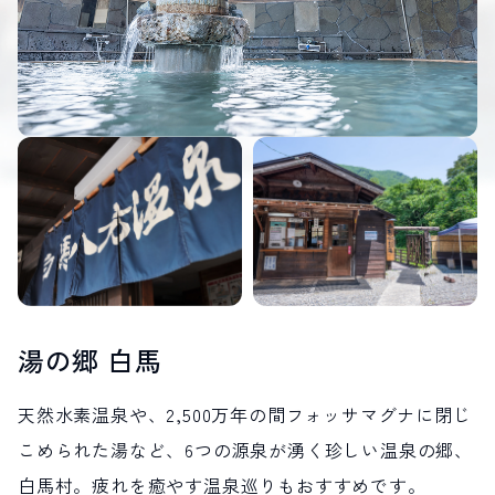
LIVE CAMERA
RECOMMENDATION
ライブカメラ
おすすめ情報
ABOUT HAKUBA
EVENTS
白馬村について
イベント情報
INFORMATION
MEISTER TOUR
お知らせ
マイスターツアー
STAY
ACTIVITIES
宿泊施設
アクティビティー
HAKUBA ORIGINAL
NORWAY VILLAGE
Hakuba Original
ノルウェービレッジ
SEASONS
SHIONOMICHI
白馬村の季節
塩の道
FURUSATO TAX
ふるさと納税
湯の郷 白馬
天然水素温泉や、2,500万年の間フォッサマグナに閉じ
白馬村までのアクセス
白馬村内の交通情報
会社概要
採用情報
こめられた湯など、6つの源泉が湧く珍しい温泉の郷、
プライバシーポリシー
利用規約
白馬村。疲れを癒やす温泉巡りもおすすめです。