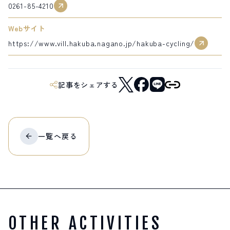
0261-85-4210
サイト内検索
Webサイト
https://www.vill.hakuba.nagano.jp/hakuba-cycling/
検索する
記事をシェアする
白馬村観光局インフォメーション
399-9301
長野県北安曇郡白馬村北城5497
Snow Peak LAND STATION HAKUBA内
営業時間：9:00～17:00
定休日：無休
一覧へ
戻る
TEL.0261-85-4210 / FAX.0261-85-4240
お問い合わせ
LINEで
友だちになる
OTHER ACTIVITIES