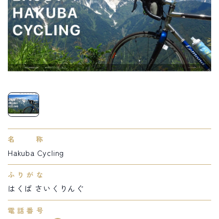
LIVE CAMERA
RECOMMENDATION
ライブカメラ
おすすめ情報
ABOUT HAKUBA
EVENTS
白馬村について
イベント情報
INFORMATION
MEISTER TOUR
お知らせ
マイスターツアー
STAY
ACTIVITIES
宿泊施設
アクティビティー
HAKUBA ORIGINAL
NORWAY VILLAGE
Hakuba Original
ノルウェービレッジ
SEASONS
SHIONOMICHI
白馬村の季節
塩の道
名称
FURUSATO TAX
ふるさと納税
Hakuba Cycling
ふりがな
白馬村までのアクセス
白馬村内の交通情報
はくば さいくりんぐ
会社概要
採用情報
プライバシーポリシー
利用規約
電話番号