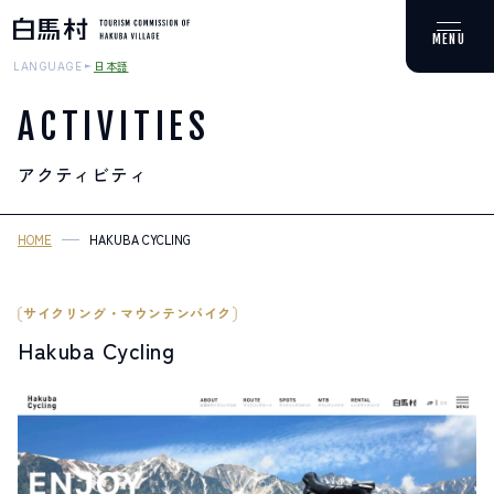
日本語
LANGUAGE
ACTIVITIES
アクティビティ
MOUNTAIN & TREKKING
登山・トレッキング
HOME
HAKUBA CYCLING
SKI RESORTS
スキー場
サイクリング・マウンテンバイク
Hakuba Cycling
HOT SPRING
温泉
SPOTS
スポット紹介