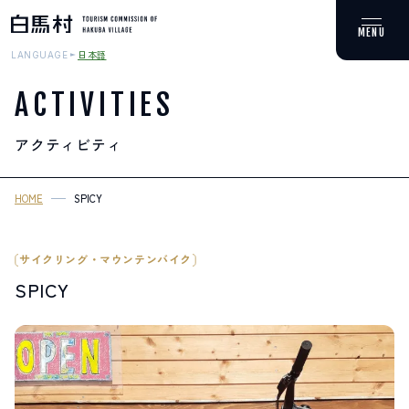
日本語
LANGUAGE
ACTIVITIES
アクティビティ
MOUNTAIN & TREKKING
登山・トレッキング
HOME
SPICY
SKI RESORTS
スキー場
サイクリング・マウンテンバイク
SPICY
HOT SPRING
温泉
SPOTS
スポット紹介