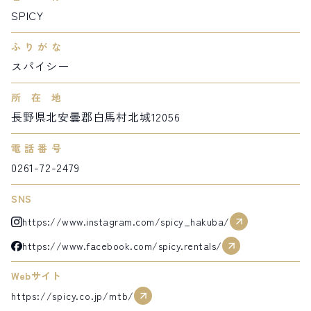
SPICY
サイト内検索
ふりがな
検索する
スパイシー
所在地
長野県北安曇郡白馬村北城12056
白馬村観光局インフォメーション
399-9301
長野県北安曇郡白馬村北城5497
電話番号
Snow Peak LAND STATION HAKUBA内
0261-72-2479
営業時間：9:00～17:00
定休日：無休
TEL.0261-85-4210 / FAX.0261-85-4240
SNS
https://www.instagram.com/spicy_hakuba/
お問い合わせ
LINEで
友だちになる
https://www.facebook.com/spicy.rentals/
Webサイト
https://spicy.co.jp/mtb/