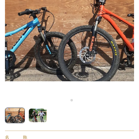
LIVE CAMERA
RECOMMENDATION
ライブカメラ
おすすめ情報
ABOUT HAKUBA
EVENTS
白馬村について
イベント情報
INFORMATION
MEISTER TOUR
お知らせ
マイスターツアー
STAY
ACTIVITIES
宿泊施設
アクティビティー
HAKUBA ORIGINAL
NORWAY VILLAGE
Hakuba Original
ノルウェービレッジ
SEASONS
SHIONOMICHI
白馬村の季節
塩の道
FURUSATO TAX
ふるさと納税
白馬村までのアクセス
白馬村内の交通情報
会社概要
採用情報
プライバシーポリシー
利用規約
名称