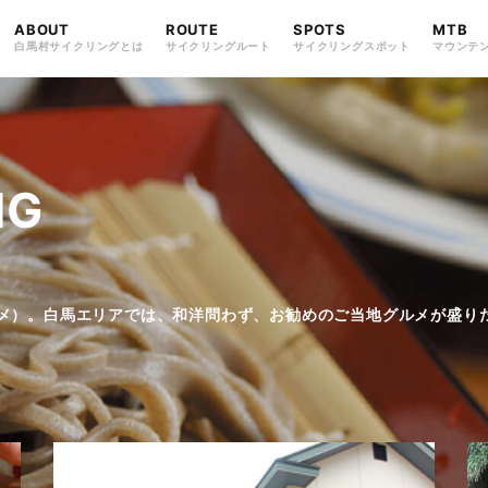
ABOUT
ROUTE
SPOTS
MTB
白馬村サイクリングとは
サイクリングルート
サイクリングスポット
マウンテ
ころ巡り
白馬・八方ポタリング
FIND・LOOKING
EAT・SHOPPING
STAY・ENJOY
見つける・眺める
食べる・買う
過ごす・楽しむ
と仁科三湖
仁科三湖と小熊黒沢林道
NG
メ）。白馬エリアでは、和洋問わず、お勧めのご当地グルメが盛り