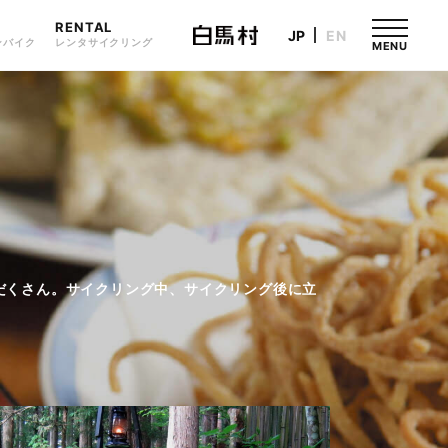
RENTAL
JP
EN
ンバイク
レンタサイクリング
MENU
姫川周辺散策
絶景！黒菱林道
だくさん。サイクリング中、サイクリング後に立