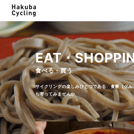
絶景スポット巡り
白馬みど
歴史感じる散輪ルート
里山風景
EAT・SHOPPI
食べる・買う
サイクリングの楽しみひとつである、食事（グル
ち寄ってみませんか