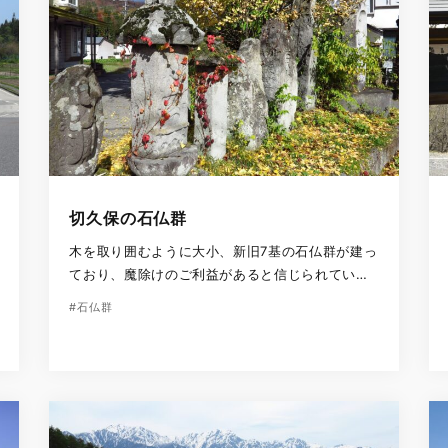
切久保の石仏群
木を取り囲むように大小、新旧7基の石仏群が建っ
ており、魔除けのご利益があると信じられていま
す。 「塩の道」の沿線には、旅の安全などを願っ
#石仏群
て石仏群や石塔、史跡がたくさん建てられてお
り、かつての信仰の深さを垣間見ることができ
[…]