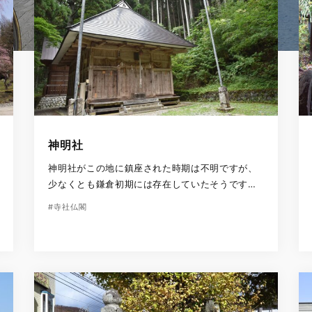
神明社
神明社がこの地に鎮座された時期は不明ですが、
少なくとも鎌倉初期には存在していたそうです。
日本の最高位の神さまである「天照大御神（アマ
#寺社仏閣
テラスオオミカミ）」を祀っています。