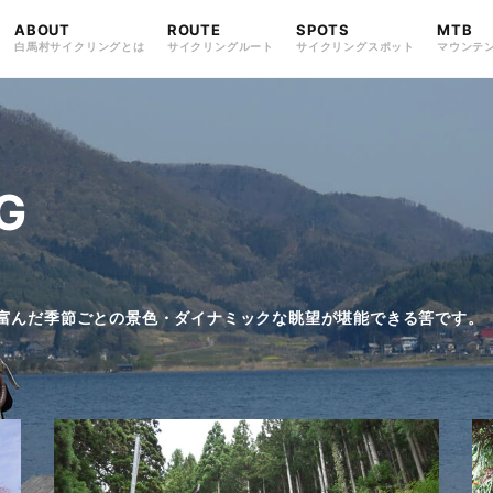
ABOUT
ROUTE
SPOTS
MTB
白馬村サイクリングとは
サイクリングルート
サイクリングスポット
マウンテ
ころ巡り
白馬・八方ポタリング
FIND・LOOKING
EAT・SHOPPING
STAY・ENJOY
見つける・眺める
食べる・買う
過ごす・楽しむ
と仁科三湖
仁科三湖と小熊黒沢林道
G
富んだ季節ごとの景色・ダイナミックな眺望が堪能できる筈です。