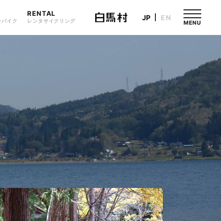
RENTAL
JP
EN
ンバイク
レンタサイクリング
MENU
姫川周辺散策
絶景！黒菱林道