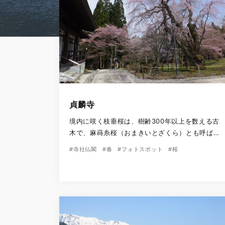
貞麟寺
境内に咲く枝垂桜は、樹齢300年以上を数える古
木で、麻蒔糸桜（おまきいとざくら）とも呼ばれ
ています。 この桜が満開の時期に、麻の種をまく
#寺社仏閣
#春
#フォトスポット
#桜
目安とされたためだそうです。