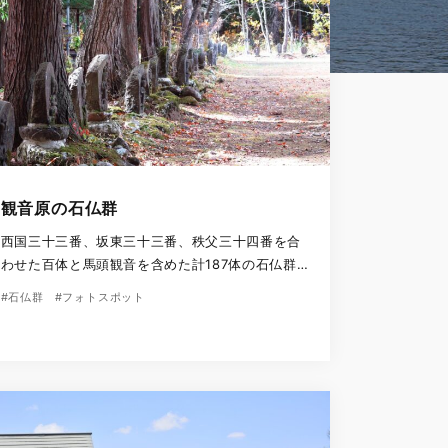
観音原の石仏群
西国三十三番、坂東三十三番、秩父三十四番を合
わせた百体と馬頭観音を含めた計187体の石仏群
です。 森の中に開けた四角い広場を取り囲むよう
#石仏群
#フォトスポット
に石仏群が並んでおり、厳かな空気が流れていま
す。