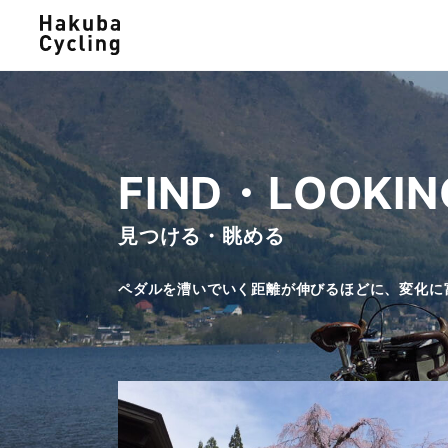
絶景スポット巡り
白馬みど
歴史感じる散輪ルート
里山風景
FIND・LOOKIN
見つける・眺める
ペダルを漕いでいく距離が伸びるほどに、変化に