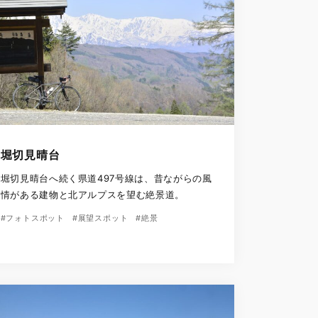
堀切見晴台
堀切見晴台へ続く県道497号線は、昔ながらの風
情がある建物と北アルプスを望む絶景道。
#フォトスポット
#展望スポット
#絶景