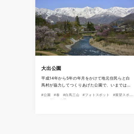
大出公園
平成14年から5年の年月をかけて地元住民らと白
馬村が協力してつくりあげた公園で、いまでは白
馬村を代表する観光名所のひとつとなっていま
#公園
#春
#白馬三山
#フォトスポット
#展望スポッ
す。 そこに架かる大出吊橋は、歩行者用の橋で白
ト
#桜
#絶景
馬の風を感じながら歩く人々にはとっておきの
[…]