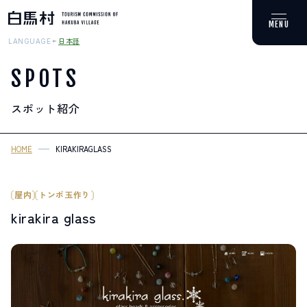
日本語
LANGUAGE
SPOTS
スポット紹介
MOUNTAIN & TREKKING
登山・トレッキング
HOME
KIRAKIRAGLASS
SKI RESORTS
スキー場
屋内
トンボ玉作り
kirakira glass
HOT SPRING
温泉
SPOTS
スポット紹介