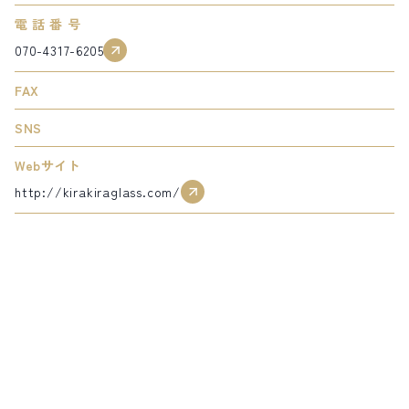
電話番号
サイト内検索
070-4317-6205
検索する
FAX
SNS
白馬村観光局インフォメーション
Webサイト
399-9301
長野県北安曇郡白馬村北城5497
http://kirakiraglass.com/
Snow Peak LAND STATION HAKUBA内
営業時間：9:00～17:00
定休日：無休
TEL.0261-85-4210 / FAX.0261-85-4240
お問い合わせ
LINEで
友だちになる