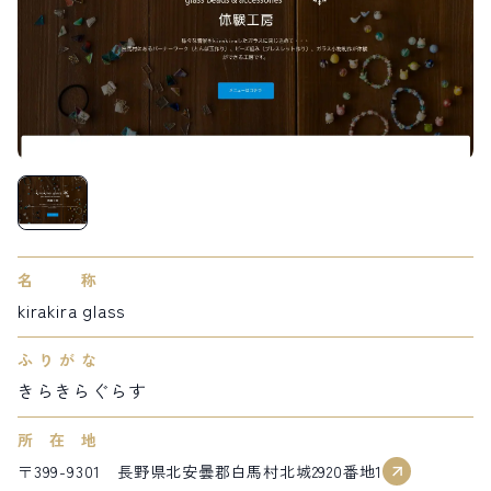
LIVE CAMERA
RECOMMENDATION
ライブカメラ
おすすめ情報
ABOUT HAKUBA
EVENTS
白馬村について
イベント情報
INFORMATION
MEISTER TOUR
お知らせ
マイスターツアー
STAY
ACTIVITIES
宿泊施設
アクティビティー
HAKUBA ORIGINAL
NORWAY VILLAGE
Hakuba Original
ノルウェービレッジ
SEASONS
SHIONOMICHI
名称
白馬村の季節
塩の道
kirakira glass
FURUSATO TAX
ふるさと納税
ふりがな
きらきらぐらす
白馬村までのアクセス
白馬村内の交通情報
会社概要
採用情報
所在地
プライバシーポリシー
利用規約
〒399-9301 長野県北安曇郡白馬村北城2920番地1